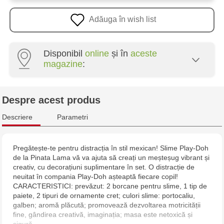
Adăuga în wish list
Disponibil
online
și în
aceste
magazine
:
Multistore Poșta Veche - str. Socoleni, 7
Despre acest produs
Multistore Centru - bd. Cantemir, 6
Descriere
Parametri
Jucărenia Rîșcani - bd. Moscova, 2
Pregătește-te pentru distracția în stil mexican! Slime Play-Doh
de la Pinata Lama vă va ajuta să creați un meșteșug vibrant și
Jucărenia Bălți - str. Alexandru Cel Bun, 5
creativ, cu decorațiuni suplimentare în set. O distracție de
neuitat în compania Play-Doh așteaptă fiecare copil!
Multistore Telecentru - str. N. Testemițanu
CARACTERISTICI: prevăzut: 2 borcane pentru slime, 1 tip de
paiete, 2 tipuri de ornamente cret; culori slime: portocaliu,
galben; aromă plăcută; promovează dezvoltarea motricității
fine, gândirea creativă, imaginația; masa este netoxică și