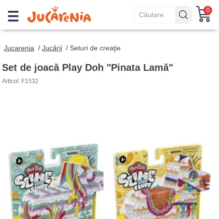
0
Jucarenia
/
Jucării
/
Seturi de creaţie
Set de joacă Play Doh "Pinata Lamă"
Articol: F1532