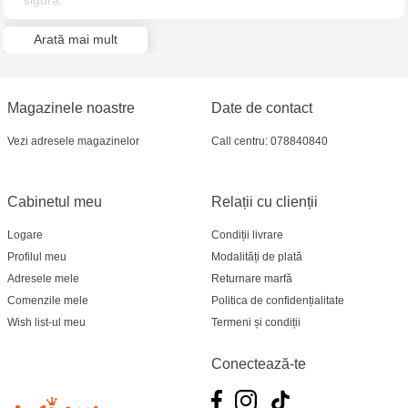
sigură.
Arată mai mult
Magazinele noastre
Date de contact
Vezi adresele magazinelor
Call centru: 078840840
Cabinetul meu
Relații cu clienții
Logare
Condiții livrare
Profilul meu
Modalități de plată
Adresele mele
Returnare marfă
Comenzile mele
Politica de confidențialitate
Wish list-ul meu
Termeni și condiții
Conectează-te