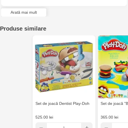
Jucarenia Ciocana - bd.Mircea cel Bătrân, 39
Arată mai mult
Multistore Telecentru - str. N. Testemițanu
Produse similare
Multistore Soroca - bd. Ștefan cel Mare, 110
Jucărenia Bălți- EviMall, et2
MultiStore Căușeni- str. Iurii Gagarin 24
Set de joacă Dentist Play-Doh
Set de joacă "
525.00 lei
365.00 lei