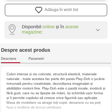
Adăuga în wish list
Disponibil
online
și în
aceste
magazine
:
Multistore Poșta Veche - str. Socoleni, 7
Despre acest produs
Multistore Centru - bd. Cantemir, 6
Descriere
Parametri
Jucarenia Buiucani Alfa
Culori intense și viu colorate, structură elastică, materiale
naturale - toate acestea fac parte din pasta Play-Doh o jucărie
Jucărenia Rîșcani - bd. Moscova, 2
minunată pentru creativitate, dezvoltarea imaginației și
abilităților motorii fine. Play-Doh este o pastă moale, inodoră și
Jucărenia Bălți - str. Alexandru Cel Bun, 5
fără gust, care nu se lipește de mâini, își schimbă ușor forma
și îi permite copilului să creeze orice figurină sau aplicație.
Masa de modelare va atrage toți copiii, deoarece cu ea poți
Jucărenia Cahul - str. Ștefan cel Mare, 29А
face o mulțime de lucruri uimitoare.