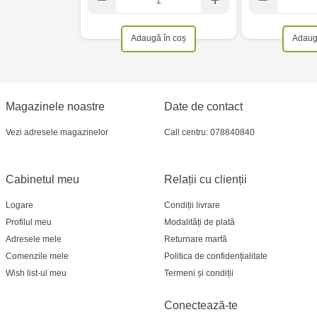
Adaugă în coș
Adaug
Magazinele noastre
Date de contact
Vezi adresele magazinelor
Call centru: 078840840
Cabinetul meu
Relații cu clienții
Logare
Condiții livrare
Profilul meu
Modalități de plată
Adresele mele
Returnare marfă
Comenzile mele
Politica de confidențialitate
Wish list-ul meu
Termeni și condiții
Conectează-te