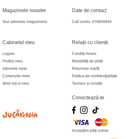
Jucarenia Ciocana - bd.Mircea cel Bătrân, 39
Magazinele noastre
Date de contact
Multistore Telecentru - str. N. Testemițanu
Vezi adresele magazinelor
Call centru: 078840840
Multistore Soroca - bd. Ștefan cel Mare, 110
Cabinetul meu
Relații cu clienții
Jucărenia Bălți- EviMall, et2
Logare
Condiții livrare
Profilul meu
Modalități de plată
MultiStore Căușeni- str. Iurii Gagarin 24
Adresele mele
Returnare marfă
Comenzile mele
Politica de confidențialitate
Wish list-ul meu
Termeni și condiții
Conectează-te
Acceptăm plăți online: