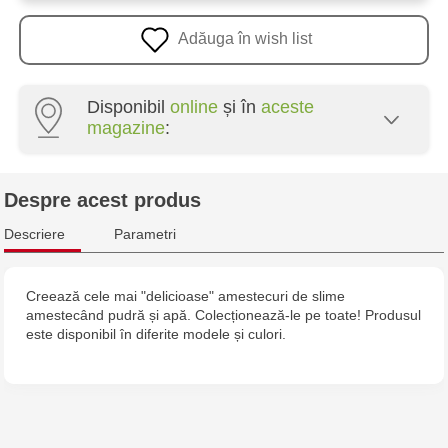
Adăuga în wish list
Disponibil
online
și în
aceste
magazine
:
Multistore Poșta Veche - str. Socoleni, 7
Despre acest produs
Multistore Centru - bd. Cantemir, 6
Descriere
Parametri
Jucărenia Rîșcani - bd. Moscova, 2
Creează cele mai "delicioase" amestecuri de slime
amestecând pudră și apă. Colecționează-le pe toate! Produsul
Jucarenia Buiucani Alfa
este disponibil în diferite modele și culori.
Jucărenia Bălți - str. Alexandru Cel Bun, 5
Jucărenia Cahul - str. Ștefan cel Mare, 29А