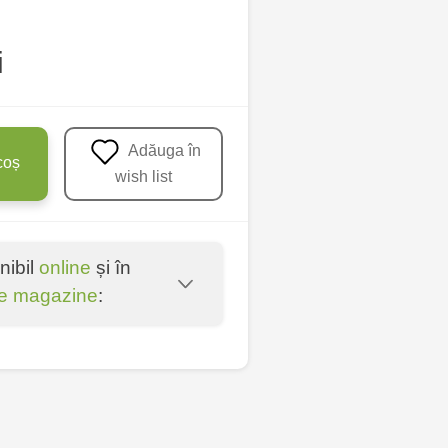
i
Adăuga în
coș
wish list
nibil
online
și în
e magazine
:
entru - bd. Cantemir,
lți - str. Alexandru