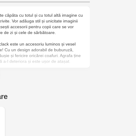
Cel Bun, 5
e căpăta cu totul și cu totul altă imagine cu
Multistore T
rivite. Vor adăuga stil și unicitate imaginii
Testemițan
sești accesorii pentru copii care se vor
ele de zi și cele de sărbătoare.
clack este un accesoriu luminos și vesel
ste! Cu un design adorabil de buburuză,
ie și fericire oricărei coafuri. Agrafa ține
ră a-l deteriora și este ușor de atașat.
ilor cu Kis Me!
are