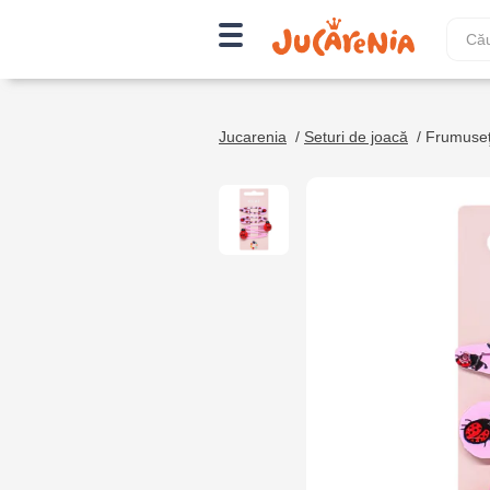
Jucarenia
/
Seturi de joacă
/
Frumuseţe