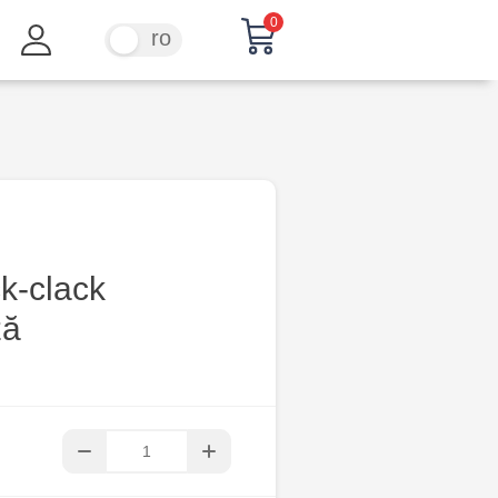
0
ru
ro
ck-clack
ză