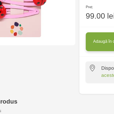
Preț
99.00 le
Adaugă în 
Dispo
acest
Multistore C
6
produs
Jucărenia Bă
i