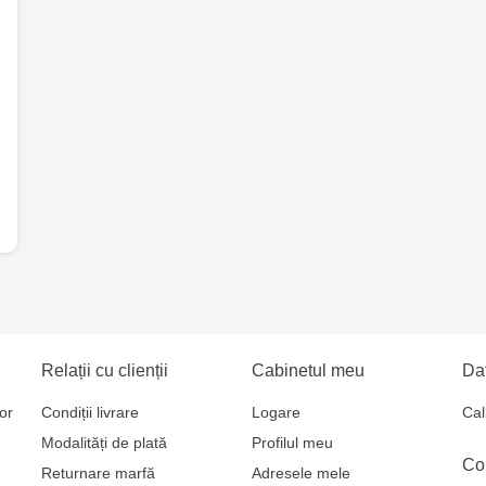
Relații cu clienții
Cabinetul meu
Dat
or
Condiții livrare
Logare
Cal
Modalități de plată
Profilul meu
Co
Returnare marfă
Adresele mele