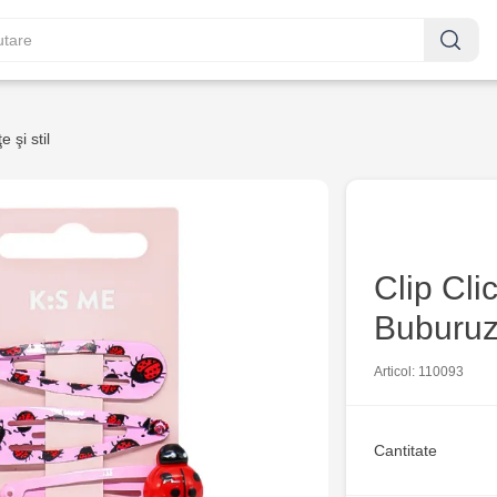
 şi stil
Clip Cli
Buburu
Articol: 110093
Cantitate