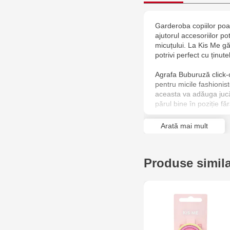
Garderoba copiilor poat
ajutorul accesoriilor pot
micuțului. La Kis Me gă
potrivi perfect cu ținut
Agrafa Buburuză click-
pentru micile fashioni
aceasta va adăuga jucăuș
părul bine în poziție fă
Definește ținutele micuț
Arată mai mult
Produse simil