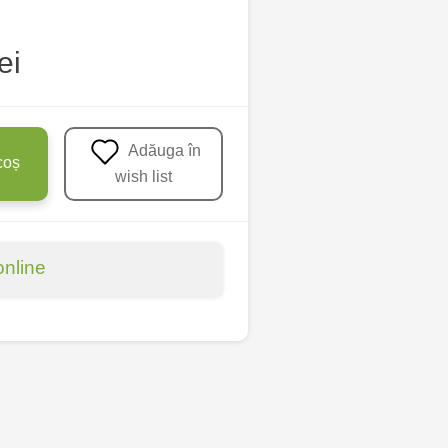
ei
Adăuga în
coș
wish list
online