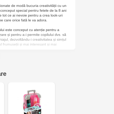
sionate de modă bucuria creativității cu un
 conceput special pentru fetele de la 8 ani
e tot ce ai nevoie pentru a crea look-uri
e care orice fată le va adora.
lui este conceput cu atenție pentru a
izare și pentru a-i permite copilului dvs. să
jul, dezvoltându-i creativitatea și simțul
l frumuseții și mai interesant și mai
are