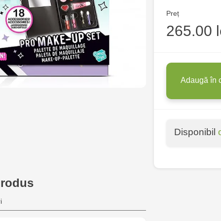
Preț
265.00 l
Adaugă în 
Disponibil
produs
i