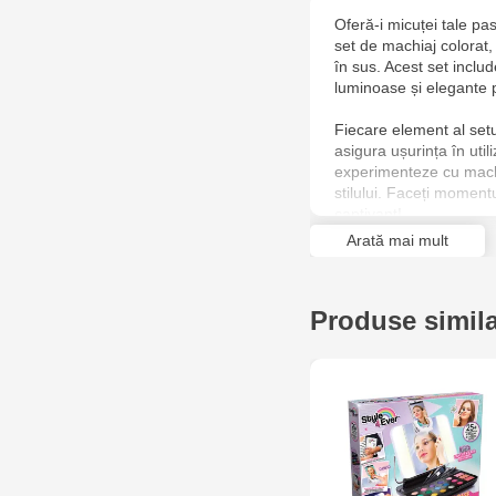
Oferă-i micuței tale pa
set de machiaj colorat,
în sus. Acest set includ
luminoase și elegante p
Fiecare element al setu
asigura ușurința în util
experimenteze cu machia
stilului. Faceți momentu
captivant!
Arată mai mult
Produse simil