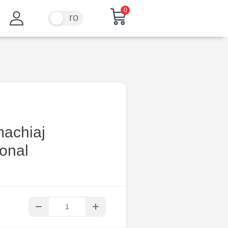
0
ru
ro
machiaj
ional