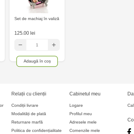
Set de machiaj în valiză
125.00 lei
Adaugă în coș
Relații cu clienții
Cabinetul meu
Dat
or
Condiții livrare
Logare
Cal
Modalități de plată
Profilul meu
Co
Returnare marfă
Adresele mele
Politica de confidențialitate
Comenzile mele