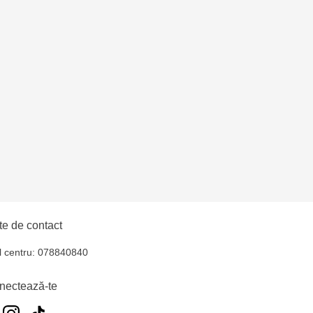
lți - str. Alexandru
e de contact
l centru: 078840840
nectează-te