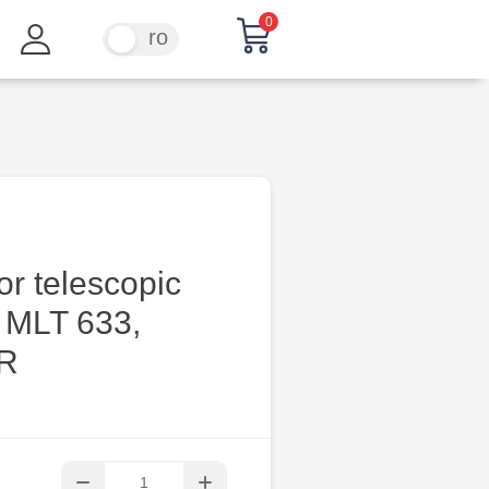
0
ru
ro
or telescopic
 MLT 633,
R