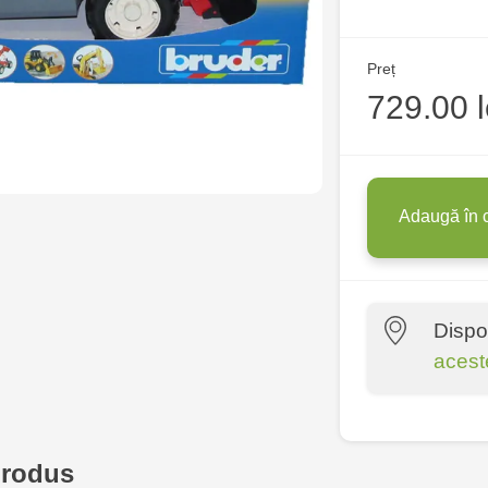
Preț
729.00 l
Adaugă în 
Dispo
acest
Multistore C
6
produs