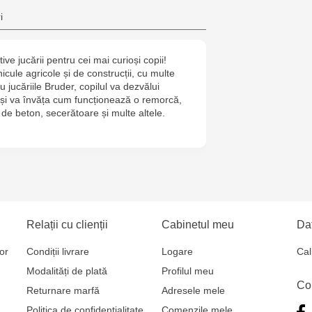
Jucărenia Bă
i
Cel Bun, 5
ive jucării pentru cei mai curioși copii!
icule agricole și de construcții, cu multe
 jucăriile Bruder, copilul va dezvălui
i și va învăța cum funcționează o remorcă,
de beton, secerătoare și multe altele.
Relații cu clienții
Cabinetul meu
Dat
or
Condiții livrare
Logare
Cal
Modalități de plată
Profilul meu
Co
Returnare marfă
Adresele mele
Politica de confidențialitate
Comenzile mele