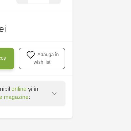
ei
Adăuga în
coș
wish list
nibil
online
și în
e magazine
:
entru - bd. Cantemir,