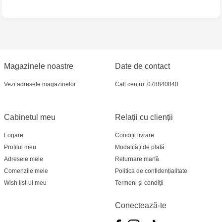
Multistore Telecentru - str. N. Testemițanu
Multistore Soroca - bd. Ștefan cel Mare, 110
Jucărenia Bălți- EviMall, et2
Magazinele noastre
Date de contact
Vezi adresele magazinelor
Call centru: 078840840
MultiStore Căușeni- str. Iurii Gagarin 24
Cabinetul meu
Relații cu clienții
Logare
Condiții livrare
Profilul meu
Modalități de plată
Adresele mele
Returnare marfă
Comenzile mele
Politica de confidențialitate
Wish list-ul meu
Termeni și condiții
Conectează-te