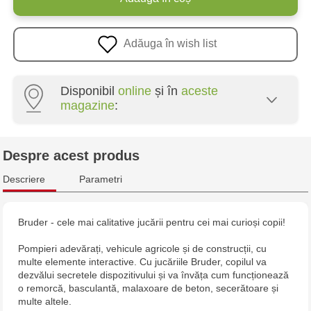
Adăuga în wish list
Disponibil
online
și în
aceste
magazine
:
Multistore Poșta Veche - str. Socoleni, 7
Despre acest produs
Multistore Centru - bd. Cantemir, 6
Descriere
Parametri
Jucarenia Buiucani Alfa
Bruder - cele mai calitative jucării pentru cei mai curioși copii!
Jucărenia Bălți - str. Alexandru Cel Bun, 5
Pompieri adevărați, vehicule agricole și de construcții, cu
multe elemente interactive. Cu jucăriile Bruder, copilul va
Jucărenia Cahul - str. Ștefan cel Mare, 29А
dezvălui secretele dispozitivului și va învăța cum funcționează
o remorcă, basculantă, malaxoare de beton, secerătoare și
multe altele.
Jucarenia Ciocana - bd.Mircea cel Bătrân, 39