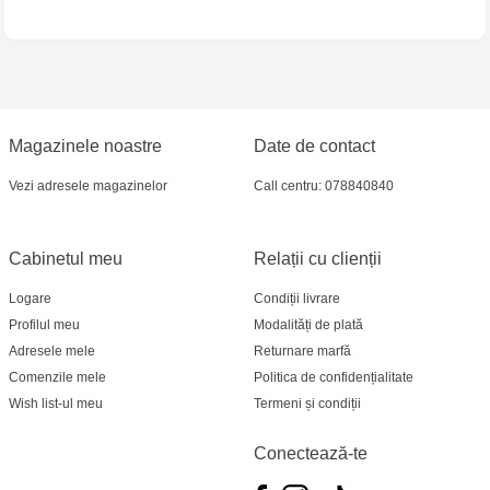
Jucarenia Ciocana - bd.Mircea cel Bătrân, 39
Multistore Telecentru - str. N. Testemițanu
Multistore Soroca - bd. Ștefan cel Mare, 110
Magazinele noastre
Date de contact
Vezi adresele magazinelor
Call centru: 078840840
Jucărenia Bălți- EviMall, et2
MultiStore Căușeni- str. Iurii Gagarin 24
Cabinetul meu
Relații cu clienții
Logare
Condiții livrare
Profilul meu
Modalități de plată
Adresele mele
Returnare marfă
Comenzile mele
Politica de confidențialitate
Wish list-ul meu
Termeni și condiții
Conectează-te