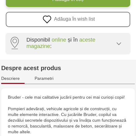
Adăuga în wish list
Disponibil
online
și în
aceste
magazine
:
Multistore Poșta Veche - str. Socoleni, 7
Despre acest produs
Multistore Centru - bd. Cantemir, 6
Descriere
Parametri
Jucarenia Buiucani Alfa
Bruder - cele mai calitative jucării pentru cei mai curioși copii!
Jucărenia Rîșcani - bd. Moscova, 2
Pompieri adevărați, vehicule agricole și de construcții, cu
multe elemente interactive. Cu jucăriile Bruder, copilul va
Jucărenia Bălți - str. Alexandru Cel Bun, 5
dezvălui secretele dispozitivului și va învăța cum funcționează
o remorcă, basculantă, malaxoare de beton, secerătoare și
multe altele.
Jucărenia Cahul - str. Ștefan cel Mare, 29А