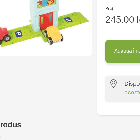
Preț
245.00 l
Adaugă în 
Dispo
acest
Multistore P
Socoleni, 7
produs
Multistore C
i