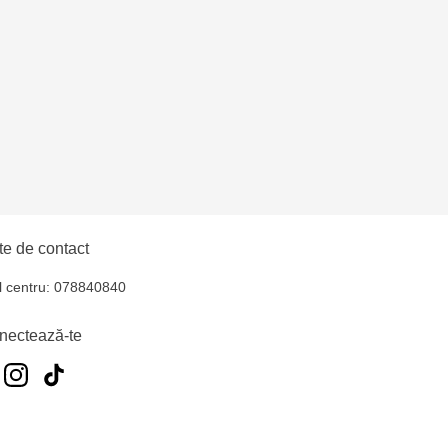
uiucani Alfa
îșcani - bd. Moscova,
lți - str. Alexandru
e de contact
hul - str. Ștefan cel
l centru: 078840840
iocana - bd.Mircea cel
nectează-te
elecentru - str. N.
u