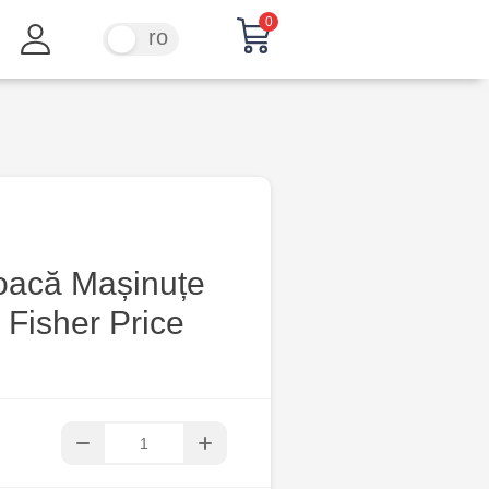
0
ru
ro
joacă Mașinuțe
 Fisher Price