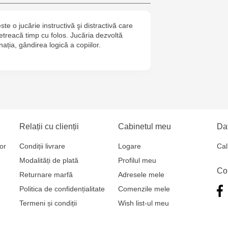
6
ste o jucărie instructivă şi distractivă care
Jucarenia B
petreacă timp cu folos. Jucăria dezvoltă
inația, gândirea logică a copiilor.
Jucărenia R
2
Jucărenia Bă
Cel Bun, 5
Relații cu clienții
Cabinetul meu
Dat
Jucărenia Ca
Mare, 29А
or
Condiții livrare
Logare
Cal
Modalități de plată
Profilul meu
Jucarenia C
Co
Returnare marfă
Adresele mele
Bătrân, 39
Politica de confidențialitate
Comenzile mele
Termeni și condiții
Wish list-ul meu
Multistore T
Testemițan