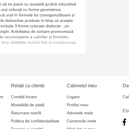
ați să se joace cu această jucărie educativă
Jucărenia R
 urși colorați cu forme geometrice.
2
scă urșii în formele lor corespunzătoare și
e distractive produse în timp ce aceștia
 include 3 forme colorate distincte - un
Jucarenia B
riunghi. Activitatea de sortare promovează
 de recunoaștere a culorilor și formelor,
Jucărenia Bă
timp abilitățile motorii fine și coordonarea
Cel Bun, 5
Jucărenia Ca
Mare, 29А
Jucarenia C
Relații cu clienții
Cabinetul meu
Dat
Bătrân, 39
or
Condiții livrare
Logare
Cal
Modalități de plată
Profilul meu
Multistore T
Co
Returnare marfă
Adresele mele
Testemițan
Politica de confidențialitate
Comenzile mele
Termeni și condiții
Wish list-ul meu