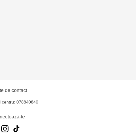
îșcani - bd. Moscova,
uiucani Alfa
lți - str. Alexandru
hul - str. Ștefan cel
iocana - bd.Mircea cel
e de contact
l centru: 078840840
elecentru - str. N.
nectează-te
u