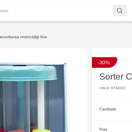
ezvoltarea motricităţii fine
-30%
Sorter C
Articol: BT4600Z
Cantitate
Preț