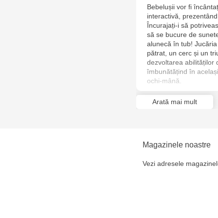
Bebelușii vor fi încânt
interactivă, prezentând
Încurajați-i să potrivea
să se bucure de sunetel
alunecă în tub! Jucăria
pătrat, un cerc și un t
dezvoltarea abilităților
îmbunătățind în același 
ochi-mână.
Arată mai mult
Magazinele noastre
Vezi adresele magazinel