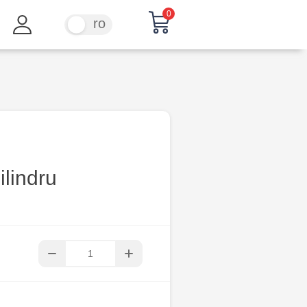
0
ru
ro
ilindru