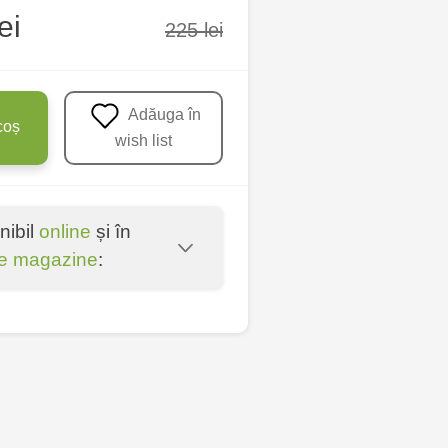
ei
225 lei
Adăuga în
coș
wish list
nibil
online
și în
e magazine
:
oșta Veche - str.
entru - bd. Cantemir,