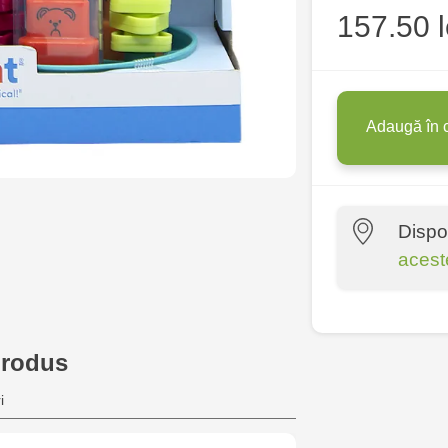
157.50 l
Adaugă în 
Dispo
acest
Multistore P
Socoleni, 7
produs
Multistore C
i
6