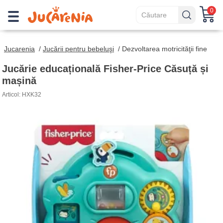
0
Jucarenia
/
Jucării pentru bebeluşi
/
Dezvoltarea motricităţii fine
Jucărie educațională Fisher-Price Căsuță și
mașină
Articol: HXK32