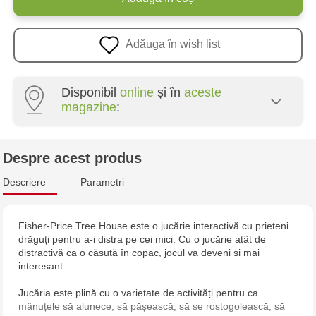
Adăuga în wish list
Disponibil
online
și în
aceste
magazine
:
Multistore Poșta Veche - str. Socoleni, 7
Despre acest produs
Multistore Centru - bd. Cantemir, 6
Descriere
Parametri
Jucarenia Buiucani Alfa
Fisher-Price Tree House este o jucărie interactivă cu prieteni
drăguți pentru a-i distra pe cei mici. Cu o jucărie atât de
Jucărenia Bălți - str. Alexandru Cel Bun, 5
distractivă ca o căsuță în copac, jocul va deveni și mai
interesant.
Jucărenia Cahul - str. Ștefan cel Mare, 29А
Jucăria este plină cu o varietate de activități pentru ca
mânuțele să alunece, să pășească, să se rostogolească, să
Multistore Soroca - bd. Ștefan cel Mare, 110