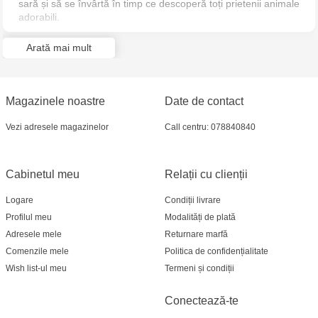
sară și să se învârtă în timp ce descoperă toți prietenii animale
adorabili.
Jucărenia Bălți- EviMall, et2
Pe măsură ce se joacă, micuții își antrenează abilitățile motorii
Arată mai mult
fine, în timp ce culorile și sunetele luminoase le atrag simțurile
MultiStore Căușeni- str. Iurii Gagarin 24
și îi ajută să se inițieze în activități distractive de tip cauză și
efect.
Magazinele noastre
Date de contact
Vezi adresele magazinelor
Call centru: 078840840
Cabinetul meu
Relații cu clienții
Logare
Condiții livrare
Profilul meu
Modalități de plată
Adresele mele
Returnare marfă
Comenzile mele
Politica de confidențialitate
Wish list-ul meu
Termeni și condiții
Conectează-te