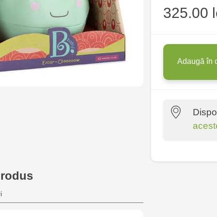
325.00 l
Adaugă în 
Dispo
acest
Multistore P
Socoleni, 7
produs
Multistore C
i
6