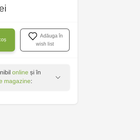
ei
Adăuga în
coș
wish list
nibil
online
și în
e magazine
:
oșta Veche - str.
entru - bd. Cantemir,