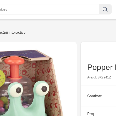
ucării interactive
Popper 
Articol: BX2241Z
Cantitate
Preț