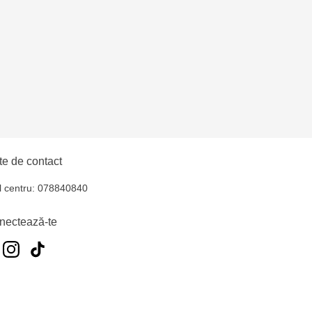
uiucani Alfa
îșcani - bd. Moscova,
lți - str. Alexandru
hul - str. Ștefan cel
e de contact
l centru: 078840840
elecentru - str. N.
nectează-te
u
oroca - bd. Ștefan cel