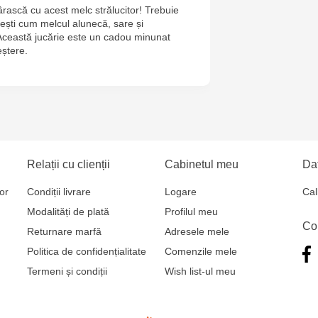
târască cu acest melc strălucitor! Trebuie
Jucarenia B
vești cum melcul alunecă, sare și
Această jucărie este un cadou minunat
Jucărenia R
eștere.
2
Jucărenia Bă
Cel Bun, 5
Jucărenia Ca
Relații cu clienții
Cabinetul meu
Dat
Mare, 29А
or
Condiții livrare
Logare
Cal
Multistore T
Modalități de plată
Profilul meu
Co
Testemițan
Returnare marfă
Adresele mele
Politica de confidențialitate
Comenzile mele
Multistore S
Termeni și condiții
Wish list-ul meu
Mare, 110