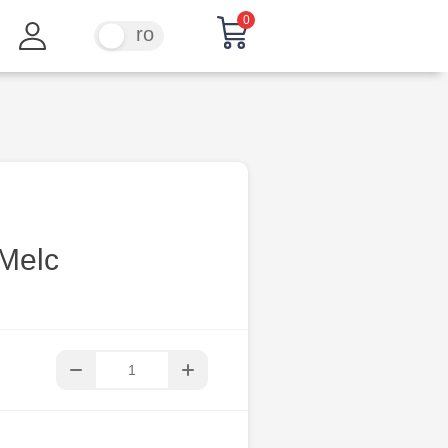
0
ru
ro
Melc