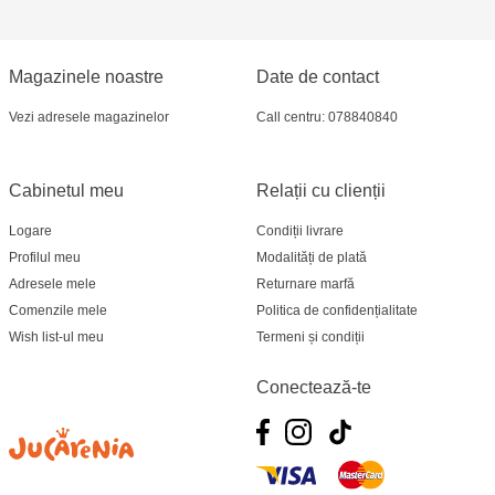
Magazinele noastre
Date de contact
Vezi adresele magazinelor
Call centru: 078840840
Cabinetul meu
Relații cu clienții
Logare
Condiții livrare
Profilul meu
Modalități de plată
Adresele mele
Returnare marfă
Comenzile mele
Politica de confidențialitate
Wish list-ul meu
Termeni și condiții
Conectează-te