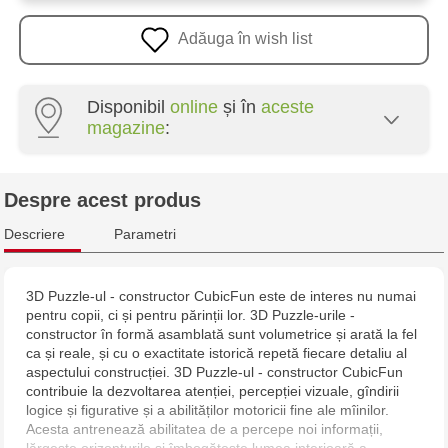
Adăuga în wish list
Disponibil
online
și în
aceste
magazine
:
Multistore Poșta Veche - str. Socoleni, 7
Despre acest produs
Multistore Centru - bd. Cantemir, 6
Descriere
Parametri
Jucarenia Buiucani Alfa
3D Puzzle-ul - constructor CubicFun este de interes nu numai
pentru copii, ci și pentru părinții lor. 3D Puzzle-urile -
Jucărenia Rîșcani - bd. Moscova, 2
constructor în formă asamblată sunt volumetrice și arată la fel
ca și reale, și cu o exactitate istorică repetă fiecare detaliu al
Jucărenia Bălți - str. Alexandru Cel Bun, 5
aspectului construcției. 3D Puzzle-ul - constructor CubicFun
contribuie la dezvoltarea atenției, percepției vizuale, gîndirii
logice și figurative și a abilităților motoricii fine ale mîinilor.
Jucărenia Cahul - str. Ștefan cel Mare, 29А
Acesta antrenează abilitatea de a percepe noi informații,