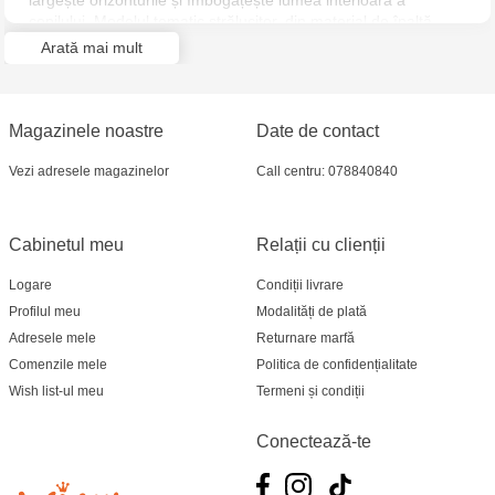
lărgește orizonturile și îmbogățește lumea interioară a
Jucarenia Ciocana - bd.Mircea cel Bătrân, 39
copilului. Modelul tematic strălucitor, din material de înaltă
siguranță și calitate, este ușor și ideal asamblat de mînă, fără
Arată mai mult
a folosi instrumente suplimentare. Un cadou minunat pentru
Multistore Telecentru - str. N. Testemițanu
orice copil.
Multistore Soroca - bd. Ștefan cel Mare, 110
Magazinele noastre
Date de contact
Jucărenia Bălți- EviMall, et2
Vezi adresele magazinelor
Call centru: 078840840
MultiStore Căușeni- str. Iurii Gagarin 24
Cabinetul meu
Relații cu clienții
Logare
Condiții livrare
Profilul meu
Modalități de plată
Adresele mele
Returnare marfă
Comenzile mele
Politica de confidențialitate
Wish list-ul meu
Termeni și condiții
Conectează-te