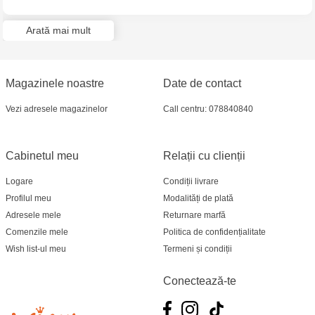
Multistore Telecentru - str. N. Testemițanu
Arată mai mult
Multistore Soroca - bd. Ștefan cel Mare, 110
Jucărenia Bălți- EviMall, et2
Magazinele noastre
Date de contact
MultiStore Căușeni- str. Iurii Gagarin 24
Vezi adresele magazinelor
Call centru: 078840840
Cabinetul meu
Relații cu clienții
Logare
Condiții livrare
Profilul meu
Modalități de plată
Adresele mele
Returnare marfă
Comenzile mele
Politica de confidențialitate
Wish list-ul meu
Termeni și condiții
Conectează-te