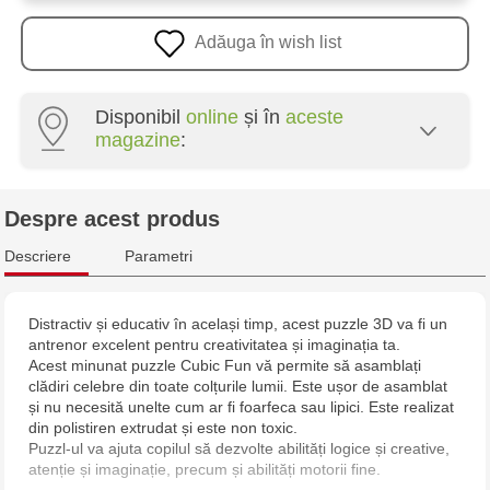
Adăuga în wish list
Disponibil
online
și în
aceste
magazine
:
Multistore Poșta Veche - str. Socoleni, 7
Despre acest produs
Multistore Centru - bd. Cantemir, 6
Descriere
Parametri
Jucărenia Rîșcani - bd. Moscova, 2
Distractiv și educativ în același timp, acest puzzle 3D va fi un
antrenor excelent pentru creativitatea și imaginația ta.
Jucarenia Buiucani Alfa
Acest minunat puzzle Cubic Fun vă permite să asamblați
clădiri celebre din toate colțurile lumii. Este ușor de asamblat
Jucărenia Bălți - str. Alexandru Cel Bun, 5
și nu necesită unelte cum ar fi foarfeca sau lipici. Este realizat
din polistiren extrudat și este non toxic.
Puzzl-ul va ajuta copilul să dezvolte abilități logice și creative,
Jucărenia Cahul - str. Ștefan cel Mare, 29А
atenție și imaginație, precum și abilități motorii fine.