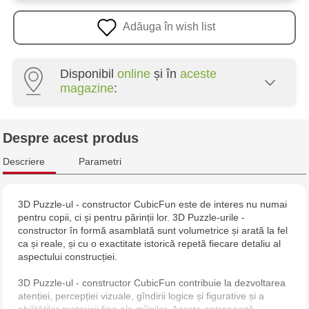
Adăuga în wish list
Disponibil
online
și în
aceste
magazine
:
Multistore Centru - bd. Cantemir, 6
Despre acest produs
Jucarenia Ciocana - bd.Mircea cel Bătrân, 39
Descriere
Parametri
3D Puzzle-ul - constructor CubicFun este de interes nu numai
pentru copii, ci și pentru părinții lor. 3D Puzzle-urile -
constructor în formă asamblată sunt volumetrice și arată la fel
ca și reale, și cu o exactitate istorică repetă fiecare detaliu al
aspectului construcției.
3D Puzzle-ul - constructor CubicFun contribuie la dezvoltarea
atenției, percepției vizuale, gîndirii logice și figurative și a