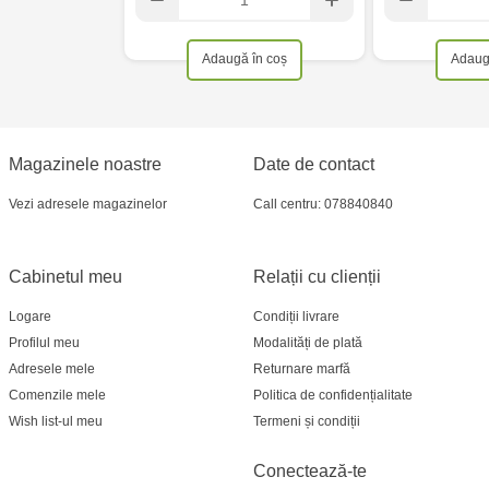
Adaugă în coș
Adaug
Magazinele noastre
Date de contact
Vezi adresele magazinelor
Call centru: 078840840
Cabinetul meu
Relații cu clienții
Logare
Condiții livrare
Profilul meu
Modalități de plată
Adresele mele
Returnare marfă
Comenzile mele
Politica de confidențialitate
Wish list-ul meu
Termeni și condiții
Conectează-te