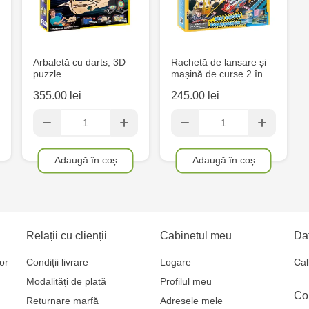
Multistore S
Mare, 110
Arbaletă cu darts, 3D
Rachetă de lansare și
puzzle
mașină de curse 2 în …
Jucărenia Bă
355.00 lei
245.00 lei
MultiStore C
Gagarin 24
Adaugă în coș
Adaugă în coș
Relații cu clienții
Cabinetul meu
Dat
or
Condiții livrare
Logare
Cal
Modalități de plată
Profilul meu
Co
Returnare marfă
Adresele mele