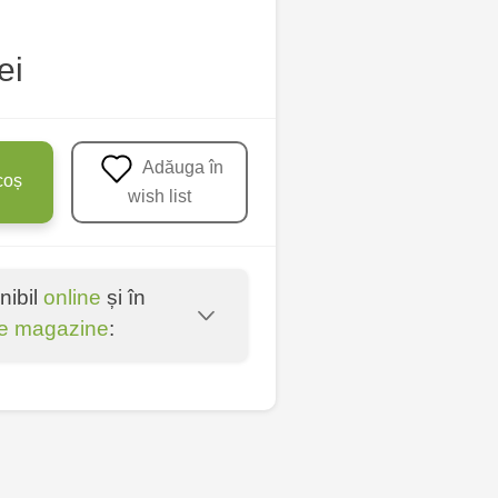
ei
Adăuga în
coș
wish list
nibil
online
și în
e magazine
:
oșta Veche - str.
entru - bd. Cantemir,