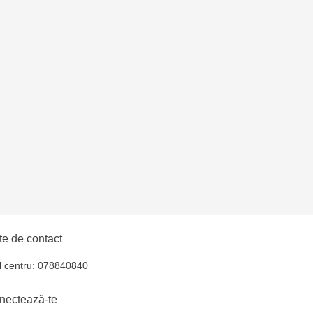
oroca - bd. Ștefan cel
lți- EviMall, et2
ăușeni- str. Iurii
e de contact
l centru: 078840840
nectează-te