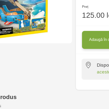
Preț
125.00 l
Adaugă în 
Dispo
acest
Multistore P
Socoleni, 7
produs
Multistore C
i