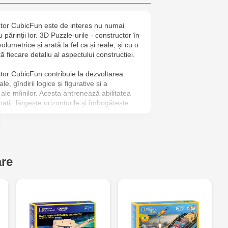
6
ctor CubicFun este de interes nu numai
Jucărenia R
u părinții lor. 3D Puzzle-urile - constructor în
2
umetrice și arată la fel ca și reale, și cu o
tă fiecare detaliu al aspectului construcției.
Jucarenia B
ctor CubicFun contribuie la dezvoltarea
le, gîndirii logice și figurative și a
Jucărenia Bă
ne ale mîinilor. Acesta antrenează abilitatea
ații, lărgește orizonturile și îmbogățește
Cel Bun, 5
ului.
Jucărenia Ca
 este un dispozitiv special, o unitate sau o
onării, menținerii vigilenței, țintirii,
Mare, 29А
 și catapultării unui parașutist într-o
are
Jucarenia C
Bătrân, 39
Multistore T
Testemițan