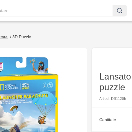
etate
/
3D Puzzle
Lansato
puzzle
Articol: DS1120h
Cantitate