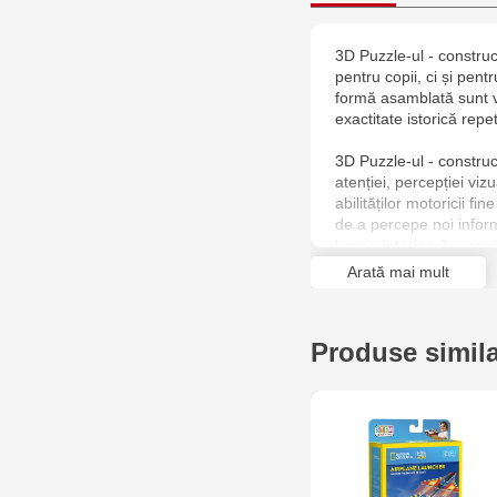
3D Puzzle-ul - constru
pentru copii, ci și pentr
formă asamblată sunt vol
exactitate istorică repe
3D Puzzle-ul - constru
atenției, percepției vizua
abilităților motoricii fi
de a percepe noi inform
lumea interioară a copil
Arată mai mult
Un lansator de parașute
structură destinată poziți
pregătirii pentru lansare
Produse simil
anumită direcție.