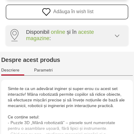
Adăuga în wish list
Disponibil
online
și în
aceste
magazine
:
Multistore Poșta Veche - str. Socoleni, 7
Despre acest produs
Multistore Centru - bd. Cantemir, 6
Descriere
Parametri
Jucărenia Rîșcani - bd. Moscova, 2
Simte-te ca un adevărat inginer și super-erou cu acest set
interactiv! Mâna robotizată permite copiilor să ridice obiecte,
Jucărenia Bălți - str. Alexandru Cel Bun, 5
să efectueze mișcări precise și să învețe noțiunile de bază ale
mecanicii, roboticii și ingineriei prin interacțiune practică.
Jucărenia Cahul - str. Ștefan cel Mare, 29А
Ce conține setul:
- Puzzle 3D „Mână robotizată” – piesele sunt numerotate
Multistore Telecentru - str. N. Testemițanu
pentru o asamblare ușoară, fără lipici și instrumente.