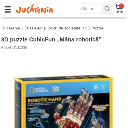
0
Jucarenia
/
Puzzle-uri şi jocuri de societate
/
3D Puzzle
3D puzzle CubicFun „Mâna robotică”
Articol: DS1133h