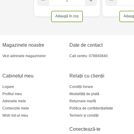
Adaugă în coș
Adaug
Magazinele noastre
Date de contact
Vezi adresele magazinelor
Call centru: 078840840
Cabinetul meu
Relații cu clienții
Logare
Condiții livrare
Profilul meu
Modalități de plată
Adresele mele
Returnare marfă
Comenzile mele
Politica de confidențialitate
Wish list-ul meu
Termeni și condiții
Conectează-te