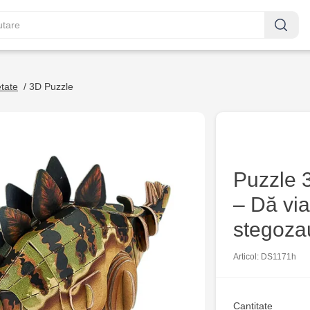
etate
/
3D Puzzle
Puzzle 
– Dă via
stegozau
Articol: DS1171h
Cantitate