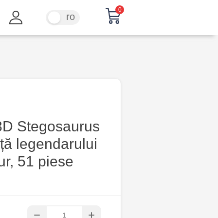
0
ru
ro
3D Stegosaurus
ță legendarului
r, 51 piese