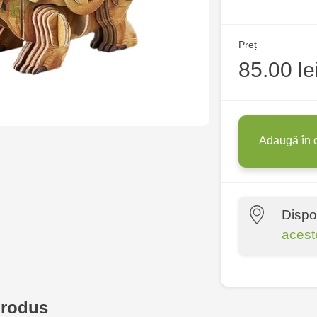
Preț
85.00 le
Adaugă în 
Dispo
acest
Multistore C
6
produs