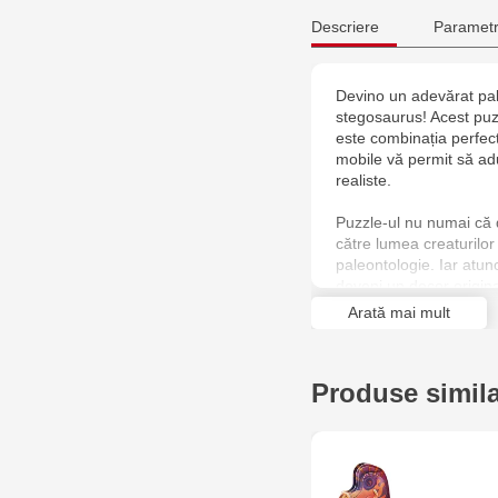
Descriere
Parametr
Devino un adevărat pale
stegosaurus! Acest puzz
este combinația perfectă
mobile vă permit să adu
realiste.
Puzzle-ul nu numai că 
către lumea creaturilor
paleontologie. Iar atu
deveni un decor origina
și vesel în orice interior
Arată mai mult
Produse simil