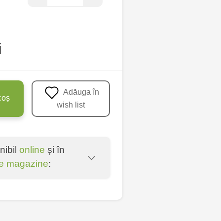
i
Adăuga în
coș
wish list
nibil
online
și în
e magazine
:
entru - bd. Cantemir,