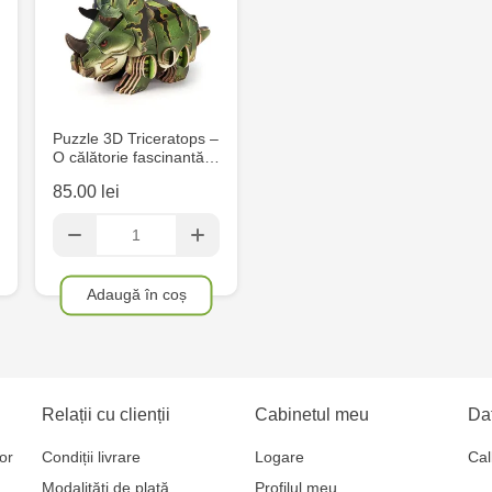
Puzzle 3D Triceratops –
O călătorie fascinantă…
85.00 lei
Adaugă în coș
Relații cu clienții
Cabinetul meu
Dat
or
Condiții livrare
Logare
Cal
Modalități de plată
Profilul meu