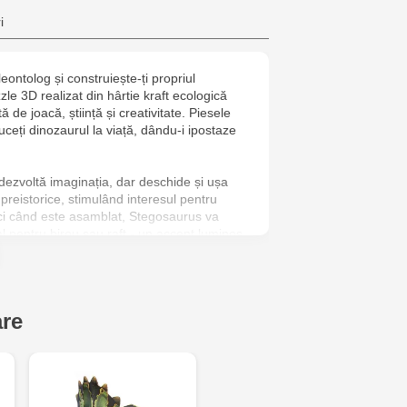
Jucărenia R
i
2
ontolog și construiește-ți propriul
Jucarenia C
le 3D realizat din hârtie kraft ecologică
Bătrân, 39
 de joacă, știință și creativitate. Piesele
ceți dinozaurul la viață, dându-i ipostaze
Multistore T
Testemițan
dezvoltă imaginația, dar deschide și ușa
 preistorice, stimulând interesul pentru
nci când este asamblat, Stegosaurus va
l pentru birou sau raft - un accent luminos
.
are