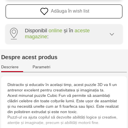
Adăuga în wish list
Disponibil
online
și în
aceste
magazine
:
Multistore Poșta Veche - str. Socoleni, 7
Despre acest produs
Multistore Centru - bd. Cantemir, 6
Descriere
Parametri
Jucarenia Buiucani Alfa
Distractiv și educativ în același timp, acest puzzle 3D va fi un
antrenor excelent pentru creativitatea și imaginația ta.
Jucărenia Bălți - str. Alexandru Cel Bun, 5
Acest minunat puzzle Cubic Fun vă permite să asamblați
clădiri celebre din toate colțurile lumii. Este ușor de asamblat
Jucărenia Cahul - str. Ștefan cel Mare, 29А
și nu necesită unelte cum ar fi foarfeca sau lipici. Este realizat
din polistiren extrudat și este non toxic.
Puzzl-ul va ajuta copilul să dezvolte abilități logice și creative,
Jucarenia Ciocana - bd.Mircea cel Bătrân, 39
atenție și imaginație, precum și abilități motorii fine.