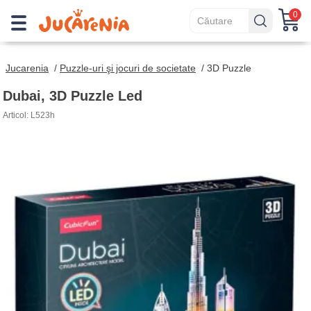
0
Jucarenia
/
Puzzle-uri şi jocuri de societate
/
3D Puzzle
Dubai, 3D Puzzle Led
Articol: L523h