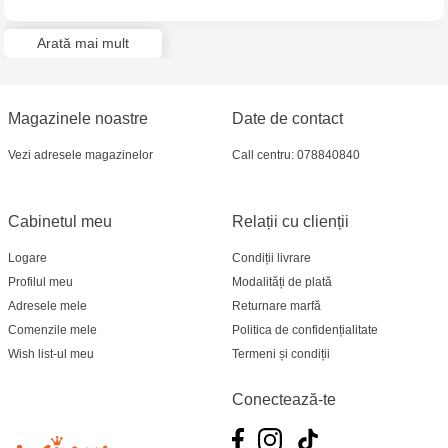
Multistore Telecentru - str. N. Testemițanu
Arată mai mult
Jucărenia Bălți- EviMall, et2
Multistore Soroca - bd. Ștefan cel Mare, 110
Magazinele noastre
Date de contact
MultiStore Căușeni- str. Iurii Gagarin 24
Vezi adresele magazinelor
Call centru: 078840840
Cabinetul meu
Relații cu clienții
Logare
Condiții livrare
Profilul meu
Modalități de plată
Adresele mele
Returnare marfă
Comenzile mele
Politica de confidențialitate
Wish list-ul meu
Termeni și condiții
Conectează-te