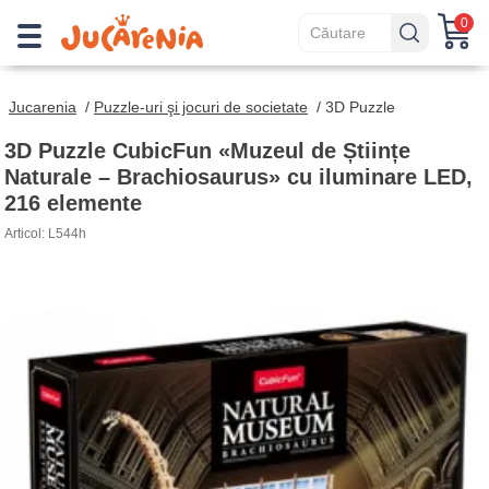
0
Jucarenia
/
Puzzle-uri şi jocuri de societate
/
3D Puzzle
3D Puzzle CubicFun «Muzeul de Științe
Naturale – Brachiosaurus» cu iluminare LED,
216 elemente
Articol: L544h