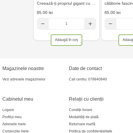
Creează-ți propriul gigant cu …
călătorie fasc
85.00 lei
85.00 lei
Adaugă în coș
Adaug
Magazinele noastre
Date de contact
Vezi adresele magazinelor
Call centru: 078840840
Cabinetul meu
Relații cu clienții
Logare
Condiții livrare
Profilul meu
Modalități de plată
Adresele mele
Returnare marfă
Comenzile mele
Politica de confidențialitate