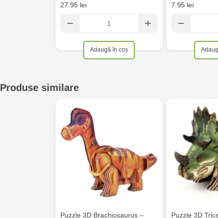
27.95 lei
7.95 lei
Adaugă în coș
Adaug
Produse similare
Puzzle 3D Brachiosaurus –
Puzzle 3D Tric