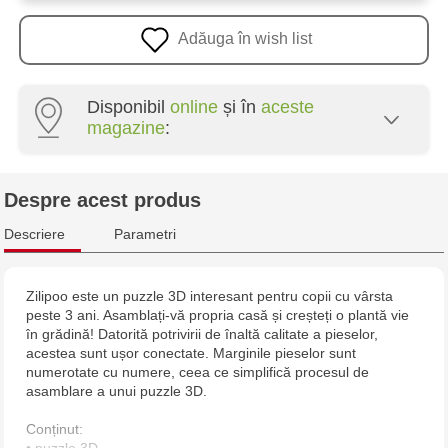
Adăuga în wish list
Disponibil
online
și în
aceste
magazine
:
Multistore Poșta Veche - str. Socoleni, 7
Despre acest produs
Multistore Centru - bd. Cantemir, 6
Descriere
Parametri
Jucarenia Buiucani Alfa
Zilipoo este un puzzle 3D interesant pentru copii cu vârsta
peste 3 ani. Asamblați-vă propria casă și creșteți o plantă vie
Jucărenia Bălți - str. Alexandru Cel Bun, 5
în grădină! Datorită potrivirii de înaltă calitate a pieselor,
acestea sunt ușor conectate. Marginile pieselor sunt
Jucărenia Cahul - str. Ștefan cel Mare, 29А
numerotate cu numere, ceea ce simplifică procesul de
asamblare a unui puzzle 3D.
Multistore Telecentru - str. N. Testemițanu
Conținut: