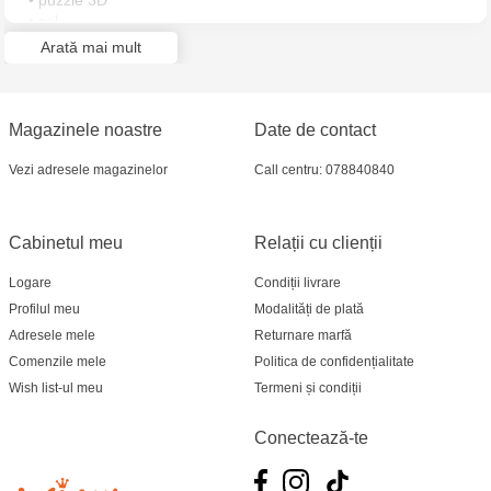
• puzzle 3D
Multistore Soroca - bd. Ștefan cel Mare, 110
• sol
• semințe
Arată mai mult
• vas de udare
MultiStore Căușeni- str. Iurii Gagarin 24
• instrucțiuni
• container pentru plante
• jurnal de îngrijire
Magazinele noastre
Date de contact
Vezi adresele magazinelor
Call centru: 078840840
Cabinetul meu
Relații cu clienții
Logare
Condiții livrare
Profilul meu
Modalități de plată
Adresele mele
Returnare marfă
Comenzile mele
Politica de confidențialitate
Wish list-ul meu
Termeni și condiții
Conectează-te