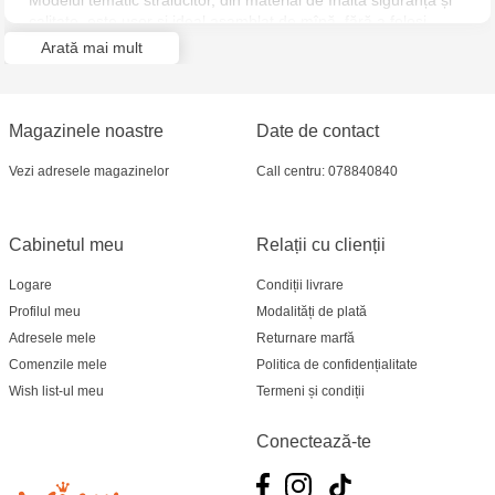
Modelul tematic strălucitor, din material de înaltă siguranță și
Jucarenia Ciocana - bd.Mircea cel Bătrân, 39
calitate, este ușor și ideal asamblat de mînă, fără a folosi
instrumente suplimentare. Un cadou minunat pentru orice
Arată mai mult
copil.
Multistore Telecentru - str. N. Testemițanu
Jucărenia Bălți- EviMall, et2
Magazinele noastre
Date de contact
Multistore Soroca - bd. Ștefan cel Mare, 110
Vezi adresele magazinelor
Call centru: 078840840
MultiStore Căușeni- str. Iurii Gagarin 24
Cabinetul meu
Relații cu clienții
Logare
Condiții livrare
Profilul meu
Modalități de plată
Adresele mele
Returnare marfă
Comenzile mele
Politica de confidențialitate
Wish list-ul meu
Termeni și condiții
Conectează-te