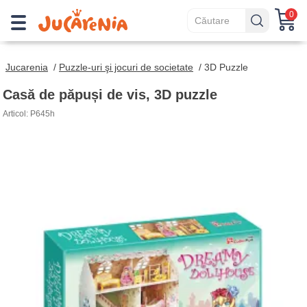
0
Jucarenia
/
Puzzle-uri şi jocuri de societate
/
3D Puzzle
Casă de păpuși de vis, 3D puzzle
Articol: P645h