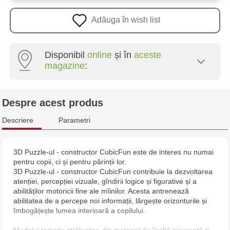
Adăuga în wish list
Disponibil
online
și în
aceste
magazine
:
Multistore Poșta Veche - str. Socoleni, 7
Despre acest produs
Multistore Centru - bd. Cantemir, 6
Descriere
Parametri
Jucarenia Buiucani Alfa
3D Puzzle-ul - constructor CubicFun este de interes nu numai
pentru copii, ci și pentru părinții lor.
Jucărenia Rîșcani - bd. Moscova, 2
3D Puzzle-ul - constructor CubicFun contribuie la dezvoltarea
atenției, percepției vizuale, gîndirii logice și figurative și a
Jucărenia Bălți - str. Alexandru Cel Bun, 5
abilităților motoricii fine ale mîinilor. Acesta antrenează
abilitatea de a percepe noi informații, lărgește orizonturile și
îmbogățește lumea interioară a copilului.
Jucărenia Cahul - str. Ștefan cel Mare, 29А