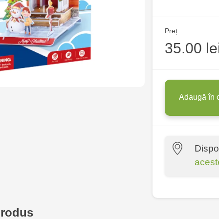
Preț
35.00 le
Adaugă în 
Dispo
acest
Multistore C
6
produs