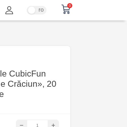
0
ru
ro
le CubicFun
e Crăciun», 20
e