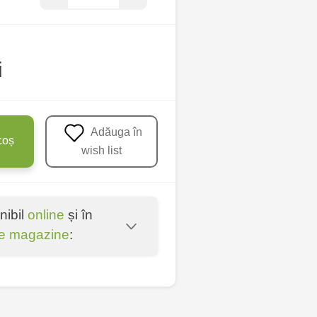
i
Adăuga în
coș
wish list
nibil
online
și în
e magazine
:
entru - bd. Cantemir,