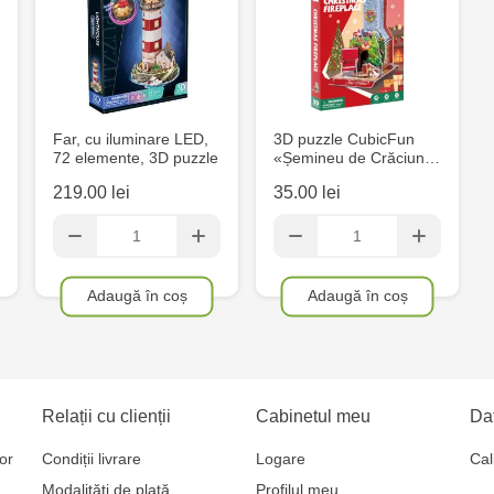
Far, cu iluminare LED,
3D puzzle CubicFun
72 elemente, 3D puzzle
«Șemineu de Crăciun…
219.00 lei
35.00 lei
Adaugă în coș
Adaugă în coș
Relații cu clienții
Cabinetul meu
Dat
or
Condiții livrare
Logare
Cal
Modalități de plată
Profilul meu