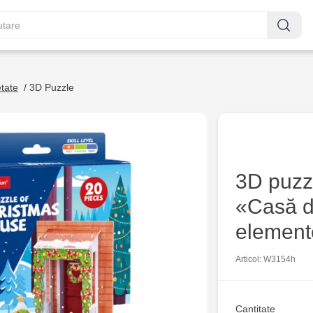
etate
/
3D Puzzle
3D puzz
«Casă d
element
Articol: W3154h
Cantitate