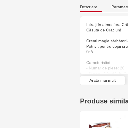
Descriere
Parametr
Intrați în atmosfera Cr
Căsuța de Crăciun!
Creați magia sărbători
Potrivit pentru copii și 
fină.
Caracteristici:
- Număr de piese: 20
- Design: Căsuță de Cr
- Funcții: Ușor de asa
Arată mai mult
- Material: Spumă EVA, 
- Dimensiuni: 12 x 10 
Produse simil