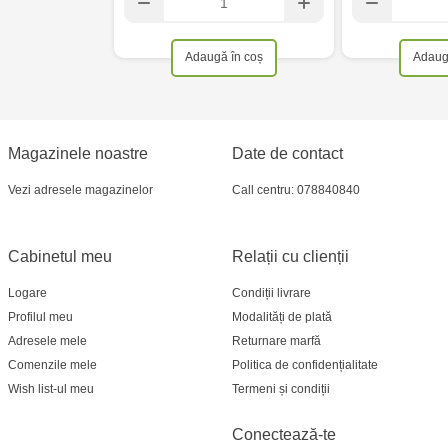
Adaugă în coș
Adaug
Magazinele noastre
Date de contact
Vezi adresele magazinelor
Call centru: 078840840
Cabinetul meu
Relații cu clienții
Logare
Condiții livrare
Profilul meu
Modalități de plată
Adresele mele
Returnare marfă
Comenzile mele
Politica de confidențialitate
Wish list-ul meu
Termeni și condiții
Conectează-te