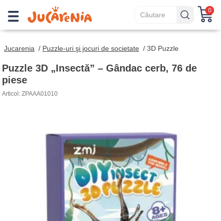
0
Jucarenia
/
Puzzle-uri şi jocuri de societate
/
3D Puzzle
Puzzle 3D „Insectă” – Gândac cerb, 76 de
piese
Articol: ZPAAA01010