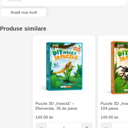
spațială.
Jucarenia Ciocana - bd.Mircea cel Bătrân, 39
Arată mai mult
Multistore Telecentru - str. N. Testemițanu
Produse similare
Multistore Soroca - bd. Ștefan cel Mare, 110
Jucărenia Bălți- EviMall, et2
MultiStore Căușeni- str. Iurii Gagarin 24
Puzzle 3D „Insectă” –
Puzzle 3D „Inse
Efemerida, 36 de piese
104 piese
149.00 lei
149.00 lei