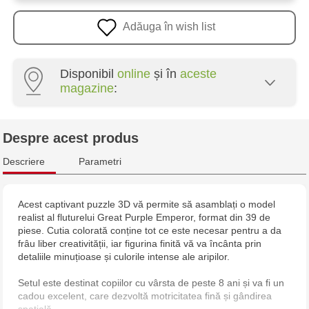
Adăuga în wish list
Disponibil
online
și în
aceste
magazine
:
Multistore Poșta Veche - str. Socoleni, 7
Despre acest produs
Multistore Centru - bd. Cantemir, 6
Descriere
Parametri
Jucarenia Buiucani Alfa
Acest captivant puzzle 3D vă permite să asamblați o model
realist al fluturelui Great Purple Emperor, format din 39 de
Jucărenia Rîșcani - bd. Moscova, 2
piese. Cutia colorată conține tot ce este necesar pentru a da
frâu liber creativității, iar figurina finită vă va încânta prin
Jucărenia Bălți - str. Alexandru Cel Bun, 5
detaliile minuțioase și culorile intense ale aripilor.
Setul este destinat copiilor cu vârsta de peste 8 ani și va fi un
Jucărenia Cahul - str. Ștefan cel Mare, 29А
cadou excelent, care dezvoltă motricitatea fină și gândirea