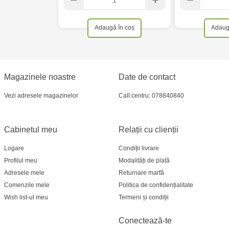
Adaugă în coș
Adaug
Magazinele noastre
Date de contact
Vezi adresele magazinelor
Call centru: 078840840
Cabinetul meu
Relații cu clienții
Logare
Condiții livrare
Profilul meu
Modalități de plată
Adresele mele
Returnare marfă
Comenzile mele
Politica de confidențialitate
Wish list-ul meu
Termeni și condiții
Conectează-te