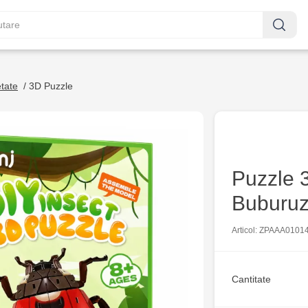
etate
/
3D Puzzle
Puzzle 3
Buburuz
Articol: ZPAAA0101
Cantitate