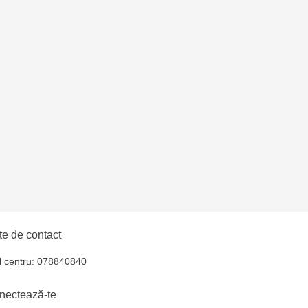
oroca - bd. Ștefan cel
lți- EviMall, et2
ăușeni- str. Iurii
e de contact
l centru: 078840840
nectează-te