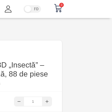
0
ru
ro
D „Insectă” –
ă, 88 de piese
4