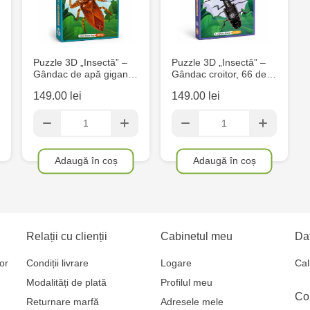
Multistore S
Mare, 110
Puzzle 3D „Insectă” –
Puzzle 3D „Insectă” –
Gândac de apă gigan…
Gândac croitor, 66 de…
Jucărenia Bă
149.00 lei
149.00 lei
MultiStore C
Gagarin 24
Adaugă în coș
Adaugă în coș
Relații cu clienții
Cabinetul meu
Dat
or
Condiții livrare
Logare
Cal
Modalități de plată
Profilul meu
Co
Returnare marfă
Adresele mele