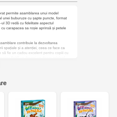
6
olorat permite asamblarea unui model
Jucărenia R
 al unei buburuze cu șapte puncte, format
2
-ul 3D redă cu fidelitate aspectul
i, cu carapacea sa roșie aprinsă și petele
Jucarenia B
asamblare contribuie la dezvoltarea
Jucărenia Bă
irii spațiale și a atenției, ceea ce face ca
e să fie un cadou excelent pentru copiii cu
Cel Bun, 5
gurina finită va deveni un decor original
rte a unei colecții educative, familiarizând
Jucărenia Ca
re a naturii.
Mare, 29А
are
Jucarenia C
Bătrân, 39
Multistore T
Testemițan