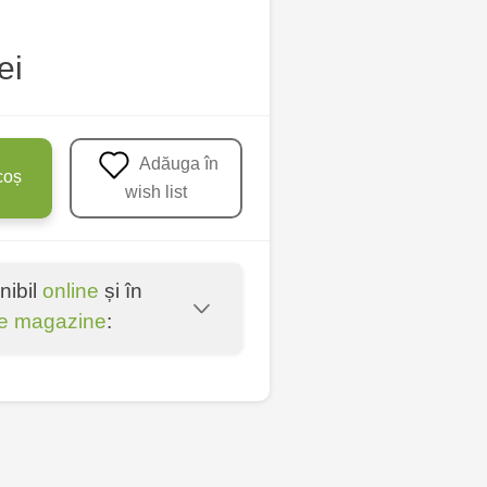
ei
Adăuga în
coș
wish list
nibil
online
și în
e magazine
:
oșta Veche - str.
entru - bd. Cantemir,