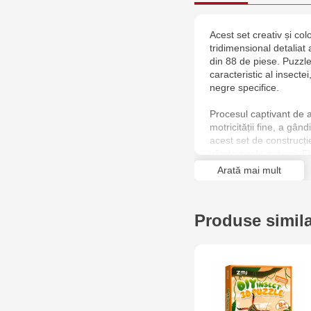
Acest set creativ și c
tridimensional detaliat
din 88 de piese. Puzzle
caracteristic al insecte
negre specifice.
Procesul captivant de 
motricității fine, a gând
acest set de construcți
vârsta peste opt ani. Fi
pentru interior sau o pa
Arată mai mult
copilul cu lumea uimitoa
Produse simil