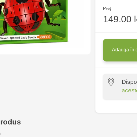
Preț
149.00 l
Adaugă în 
Dispo
acest
Multistore P
Socoleni, 7
produs
Multistore C
i