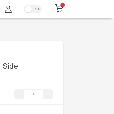
0
ru
ro
p Side