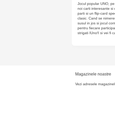
Jocul popular UNO, pe 
noi carti interesante s
parti si un flip-card sp
clasic. Cand se nimerest
susul in jos si jocul c
pentru fiecare participa
strigati IUno!I si vei fi 
Magazinele noastre
Vezi adresele magazinel