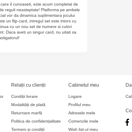
care il cunoaseti, este acum completat de
Jucarenia B
i de reguli neasteptate! Platforma pe ambele
ecial vor da dinamica suplimentara jocului
Jucărenia R
e un flip-card, intregul set este intors cu
ontinua cu un nou set de numere si culori
2
nt. Daca aveti un singur card, nu uitati sa
castigatorul!
Jucărenia Bă
Cel Bun, 5
Jucărenia Ca
Mare, 29А
Relații cu clienții
Cabinetul meu
Dat
Jucarenia C
Bătrân, 39
or
Condiții livrare
Logare
Cal
Modalități de plată
Profilul meu
Multistore T
Co
Returnare marfă
Adresele mele
Testemițan
Politica de confidențialitate
Comenzile mele
Termeni și condiții
Wish list-ul meu