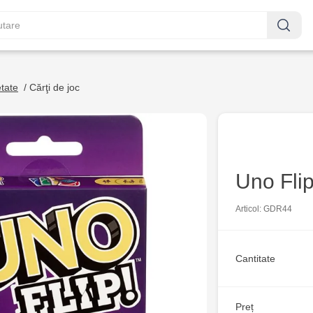
etate
/
Cărţi de joc
Uno Fli
Articol: GDR44
Cantitate
Preț