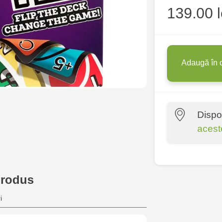
139.00 l
Adaugă în 
Dispo
acest
Multistore P
Socoleni, 7
produs
Multistore C
i
6