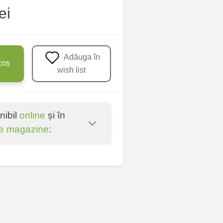
ei
Adăuga în
coș
wish list
nibil
online
și în
e magazine
:
oșta Veche - str.
entru - bd. Cantemir,