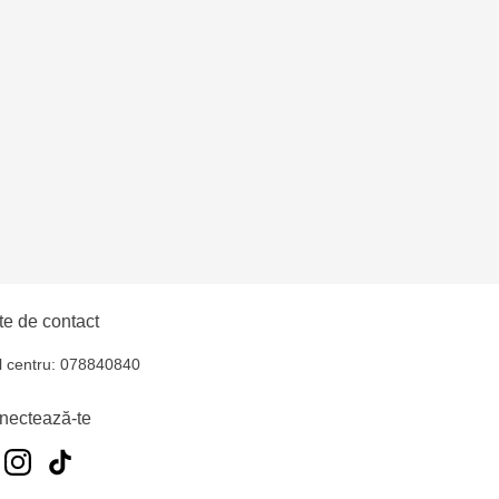
uiucani Alfa
îșcani - bd. Moscova,
lți - str. Alexandru
hul - str. Ștefan cel
e de contact
iocana - bd.Mircea cel
l centru: 078840840
elecentru - str. N.
nectează-te
u