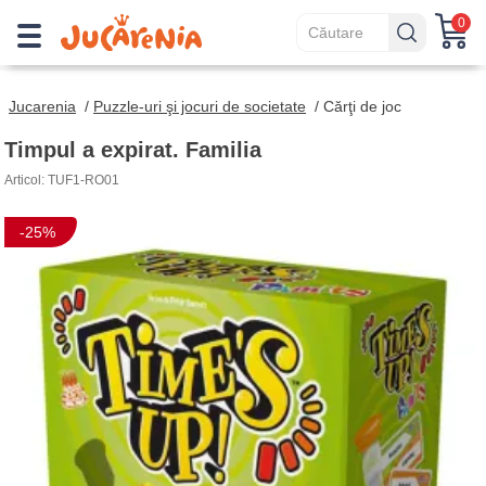
0
Jucarenia
/
Puzzle-uri şi jocuri de societate
/
Cărţi de joc
Timpul a expirat. Familia
Articol: TUF1-RO01
-25%