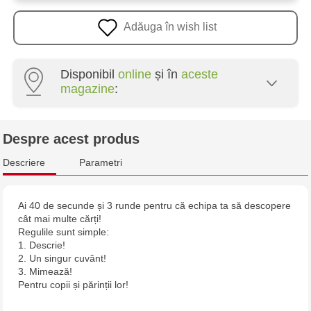
Adăuga în wish list
Disponibil
online
și în
aceste
magazine
:
Multistore Centru - bd. Cantemir, 6
Despre acest produs
Jucărenia Rîșcani - bd. Moscova, 2
Descriere
Parametri
Ai 40 de secunde și 3 runde pentru că echipa ta să descopere
cât mai multe cărți!
Regulile sunt simple:
1. Descrie!
2. Un singur cuvânt!
3. Mimează!
Pentru copii și părinții lor!