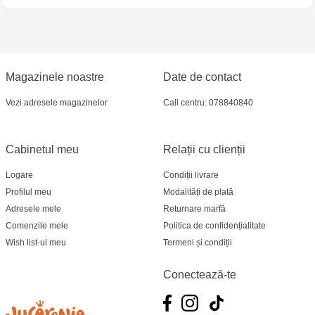
Magazinele noastre
Date de contact
Vezi adresele magazinelor
Call centru: 078840840
Cabinetul meu
Relații cu clienții
Logare
Condiții livrare
Profilul meu
Modalități de plată
Adresele mele
Returnare marfă
Comenzile mele
Politica de confidențialitate
Wish list-ul meu
Termeni și condiții
Conectează-te