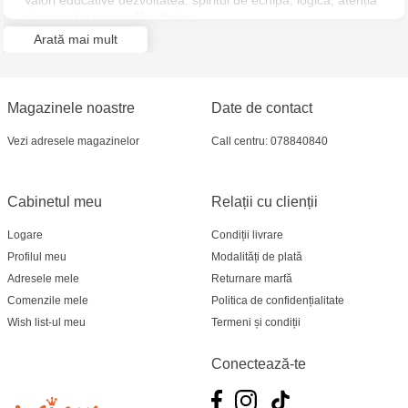
Valori educative dezvoltatea: spiritul de echipa, logică, atenția
Multistore Telecentru - str. N. Testemițanu
și respectarea regulilor de joc.
Funcționează fără baterii.
Arată mai mult
Conținutul setului: 1 tablă de joc, 6 pioni, 110 cartonașe, un
Jucărenia Bălți- EviMall, et2
clopoțel, 1 manual de instrucțiuni.
Jocul poate fi jucat și în varianta de călătorie fără utilizarea
Multistore Soroca - bd. Ștefan cel Mare, 110
tablei de joc.
Magazinele noastre
Date de contact
MultiStore Căușeni- str. Iurii Gagarin 24
Vezi adresele magazinelor
Call centru: 078840840
Cabinetul meu
Relații cu clienții
Logare
Condiții livrare
Profilul meu
Modalități de plată
Adresele mele
Returnare marfă
Comenzile mele
Politica de confidențialitate
Wish list-ul meu
Termeni și condiții
Conectează-te