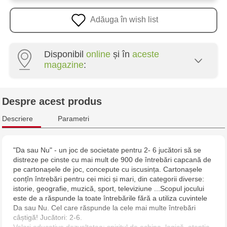
Adăuga în wish list
Disponibil
online
și în
aceste
magazine
:
Multistore Poșta Veche - str. Socoleni, 7
Despre acest produs
Multistore Centru - bd. Cantemir, 6
Descriere
Parametri
Jucărenia Rîșcani - bd. Moscova, 2
"Da sau Nu" - un joc de societate pentru 2- 6 jucători să se
distreze pe cinste cu mai mult de 900 de întrebări capcană de
Jucărenia Bălți - str. Alexandru Cel Bun, 5
pe cartonașele de joc, concepute cu iscusința. Cartonașele
conțîn întrebări pentru cei mici și mari, din categorii diverse:
Jucărenia Cahul - str. Ștefan cel Mare, 29А
istorie, geografie, muzică, sport, televiziune ...Scopul jocului
este de a răspunde la toate întrebările fără a utiliza cuvintele
Da sau Nu. Cel care răspunde la cele mai multe întrebări
Jucarenia Ciocana - bd.Mircea cel Bătrân, 39
câștigă! Jucători: 2-6.