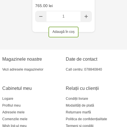
765.00 lei
Adaugă în coș
Magazinele noastre
Date de contact
Vezi adresele magazinelor
Call centru: 078840840
Cabinetul meu
Relații cu clienții
Logare
Condiții livrare
Profilul meu
Modalități de plată
Adresele mele
Returnare marfă
Comenzile mele
Politica de confidențialitate
Wish list-ul meu
Termeni și condiții