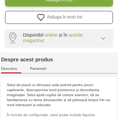
Adăuga în wish list
Disponibil
online
și în
aceste
magazine
:
Multistore Poșta Veche - str. Socoleni, 7
Despre acest produs
Multistore Centru - bd. Cantemir, 6
Descriere
Parametri
Jucarenia Buiucani Alfa
Setul de joacă cu dinozaur este potrivit pentru jocuri
captivante, descoperirea lumii preistorice și dezvoltarea
Jucărenia Rîșcani - bd. Moscova, 2
imaginației. Setul ajută copilul să creeze aventuri, să se
familiarizeze cu tema dinozaurilor și să petreacă timpul într-un
Jucărenia Bălți - str. Alexandru Cel Bun, 5
mod interesant și educativ.
În funcție de configurație, setul poate include figurine,
Jucărenia Cahul - str. Ștefan cel Mare, 29А