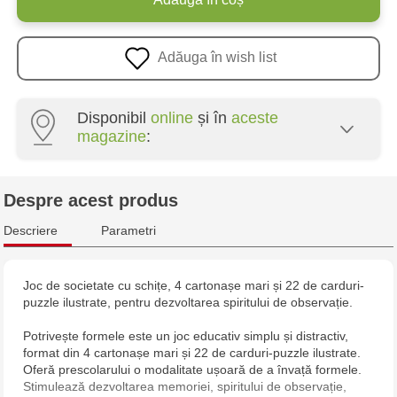
Adăuga în wish list
Disponibil
online
și în
aceste
magazine
:
Multistore Poșta Veche - str. Socoleni, 7
Despre acest produs
Multistore Centru - bd. Cantemir, 6
Descriere
Parametri
Jucarenia Buiucani Alfa
Joc de societate cu schițe, 4 cartonașe mari și 22 de carduri-
puzzle ilustrate, pentru dezvoltarea spiritului de observație.
Jucărenia Rîșcani - bd. Moscova, 2
Potrivește formele este un joc educativ simplu și distractiv,
Jucărenia Bălți - str. Alexandru Cel Bun, 5
format din 4 cartonașe mari și 22 de carduri-puzzle ilustrate.
Oferă prescolarului o modalitate ușoară de a învață formele.
Stimulează dezvoltarea memoriei, spiritului de observație,
Jucărenia Cahul - str. Ștefan cel Mare, 29А