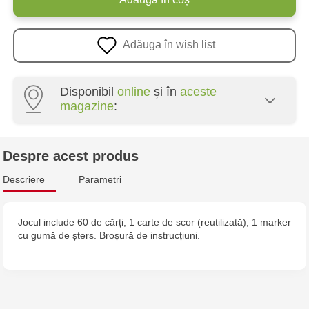
Adăuga în wish list
Disponibil
online
și în
aceste
magazine
:
Multistore Poșta Veche - str. Socoleni, 7
Despre acest produs
Multistore Centru - bd. Cantemir, 6
Descriere
Parametri
Jucarenia Buiucani Alfa
Jocul include 60 de cărți, 1 carte de scor (reutilizată), 1 marker
cu gumă de șters. Broșură de instrucțiuni.
Jucărenia Rîșcani - bd. Moscova, 2
Jucărenia Bălți - str. Alexandru Cel Bun, 5
Jucărenia Cahul - str. Ștefan cel Mare, 29А