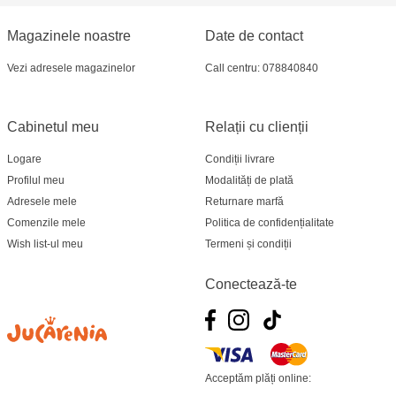
Jucarenia Ciocana - bd.Mircea cel Bătrân, 39
Magazinele noastre
Date de contact
Vezi adresele magazinelor
Call centru: 078840840
Multistore Telecentru - str. N. Testemițanu
Multistore Soroca - bd. Ștefan cel Mare, 110
Cabinetul meu
Relații cu clienții
Jucărenia Bălți- EviMall, et2
Logare
Condiții livrare
Profilul meu
Modalități de plată
MultiStore Căușeni- str. Iurii Gagarin 24
Adresele mele
Returnare marfă
Comenzile mele
Politica de confidențialitate
Wish list-ul meu
Termeni și condiții
Conectează-te
Acceptăm plăți online: