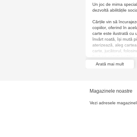
Un joc de mima special 
dezvoltă abilitățile soci
Cărțile vin să încuraj
copiilor, oferind în ac
carte este ilustrată cu 
învârt roată, își mută p
aterizează, aleg carte
carte, jucătorul, folosi
facă pe ceilalți jucător
respectivă.
Arată mai mult
Câștigător este cel care
Jocul include: tablă de j
Magazinele noastre
Vezi adresele magazinel