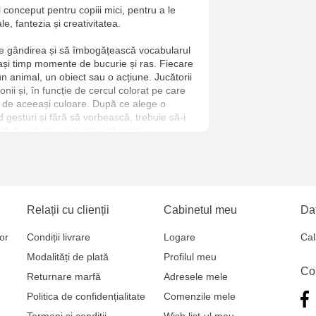
conceput pentru copiii mici, pentru a le
Jucarenia B
ale, fantezia și creativitatea.
Jucărenia R
eze gândirea și să îmbogățească vocabularul
elași timp momente de bucurie și ras. Fiecare
2
un animal, un obiect sau o acțiune. Jucătorii
ionii și, în funcție de cercul colorat pe care
Jucărenia Bă
a de aceeași culoare. După ce alege o
nd gesturi și fără să vorbească, trebuie să-i
Cel Bun, 5
i să descifreze ce ilustrează cartea
Jucărenia Ca
 a ajuns primul la linia de sosire!
Mare, 29А
oc, 60 carduri, 6 pioni, zar, instrucțiuni.
Jucarenia C
Relații cu clienții
Cabinetul meu
Dat
Bătrân, 39
or
Condiții livrare
Logare
Cal
Modalități de plată
Profilul meu
Multistore T
Co
Returnare marfă
Adresele mele
Testemițan
Politica de confidențialitate
Comenzile mele
Termeni și condiții
Wish list-ul meu