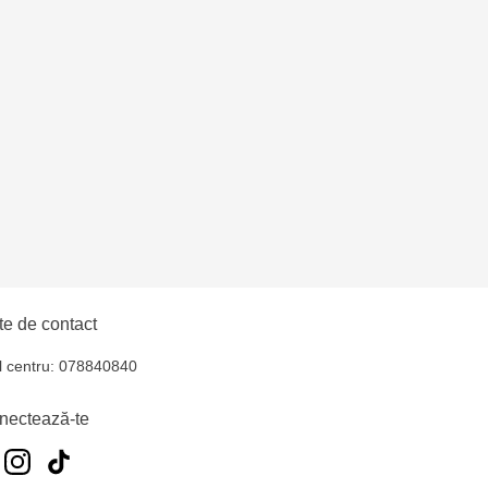
uiucani Alfa
îșcani - bd. Moscova,
lți - str. Alexandru
hul - str. Ștefan cel
iocana - bd.Mircea cel
e de contact
l centru: 078840840
elecentru - str. N.
nectează-te
u