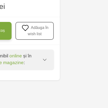
ei
Adăuga în
coș
wish list
nibil
online
și în
e magazine
:
oșta Veche - str.
entru - bd. Cantemir,