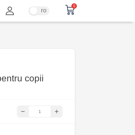
0
ru
ro
pentru copii