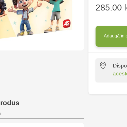
285.00 l
Adaugă în 
Dispo
acest
Multistore P
Socoleni, 7
produs
Multistore C
i
6