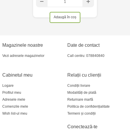
Adaugă în coș
Magazinele noastre
Date de contact
Vezi adresele magazinelor
Call centru: 078840840
Cabinetul meu
Relații cu clienții
Logare
Condiții livrare
Profilul meu
Modalități de plată
Adresele mele
Returnare marfă
Comenzile mele
Politica de confidențialitate
Wish list-ul meu
Termeni și condiții
Conectează-te