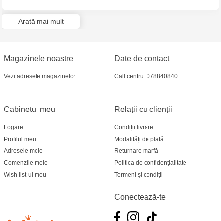
Jucarenia Ciocana - bd.Mircea cel Bătrân, 39
Arată mai mult
Multistore Telecentru - str. N. Testemițanu
Multistore Soroca - bd. Ștefan cel Mare, 110
Magazinele noastre
Date de contact
Jucărenia Bălți- EviMall, et2
Vezi adresele magazinelor
Call centru: 078840840
MultiStore Căușeni- str. Iurii Gagarin 24
Cabinetul meu
Relații cu clienții
Logare
Condiții livrare
Profilul meu
Modalități de plată
Adresele mele
Returnare marfă
Comenzile mele
Politica de confidențialitate
Wish list-ul meu
Termeni și condiții
Conectează-te