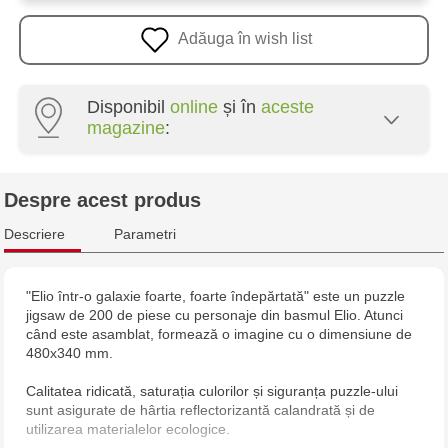
Adăuga în wish list
Disponibil
online
și în
aceste
magazine
:
Multistore Poșta Veche - str. Socoleni, 7
Despre acest produs
Multistore Centru - bd. Cantemir, 6
Descriere
Parametri
Jucărenia Rîșcani - bd. Moscova, 2
"Elio într-o galaxie foarte, foarte îndepărtată" este un puzzle
jigsaw de 200 de piese cu personaje din basmul Elio. Atunci
Jucarenia Buiucani Alfa
când este asamblat, formează o imagine cu o dimensiune de
480x340 mm.
Jucărenia Bălți - str. Alexandru Cel Bun, 5
Calitatea ridicată, saturația culorilor și siguranța puzzle-ului
sunt asigurate de hârtia reflectorizantă calandrată și de
Jucărenia Cahul - str. Ștefan cel Mare, 29А
utilizarea materialelor ecologice.