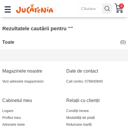
0
Rezultatele cautării pentru ""
Toate
(0)
Magazinele noastre
Date de contact
Vezi adresele magazinelor
Call centru: 078840840
Cabinetul meu
Relații cu clienții
Logare
Condiții livrare
Profilul meu
Modalități de plată
Adresele mele
Returnare marfă