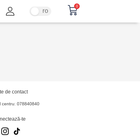
0
ru
ro
e de contact
l centru: 078840840
nectează-te