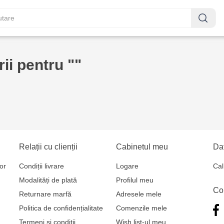
ii pentru ""
Relații cu clienții
Cabinetul meu
Dat
or
Condiții livrare
Logare
Cal
Modalități de plată
Profilul meu
Co
Returnare marfă
Adresele mele
Politica de confidențialitate
Comenzile mele
Termeni și condiții
Wish list-ul meu