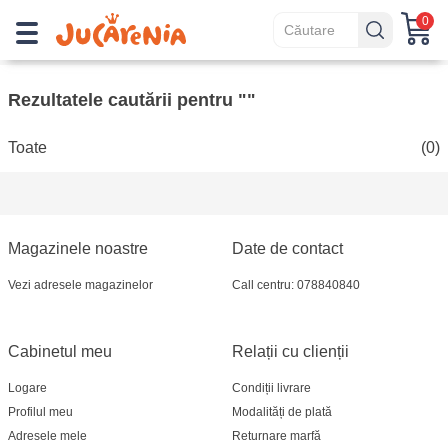
0
Rezultatele cautării pentru ""
Toate
(0)
Magazinele noastre
Date de contact
Vezi adresele magazinelor
Call centru: 078840840
Cabinetul meu
Relații cu clienții
Logare
Condiții livrare
Profilul meu
Modalități de plată
Adresele mele
Returnare marfă