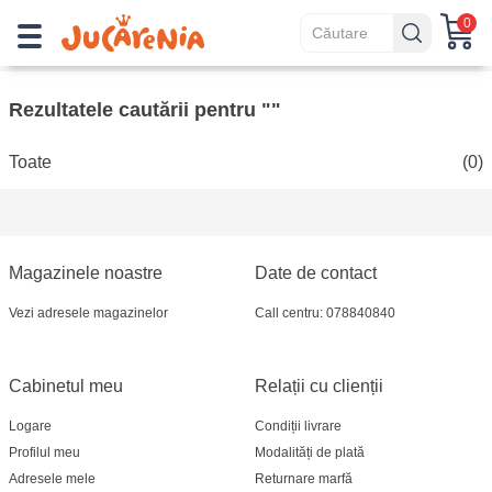
0
Rezultatele cautării pentru ""
Toate
(0)
Magazinele noastre
Date de contact
Vezi adresele magazinelor
Call centru: 078840840
Cabinetul meu
Relații cu clienții
Logare
Condiții livrare
Profilul meu
Modalități de plată
Adresele mele
Returnare marfă