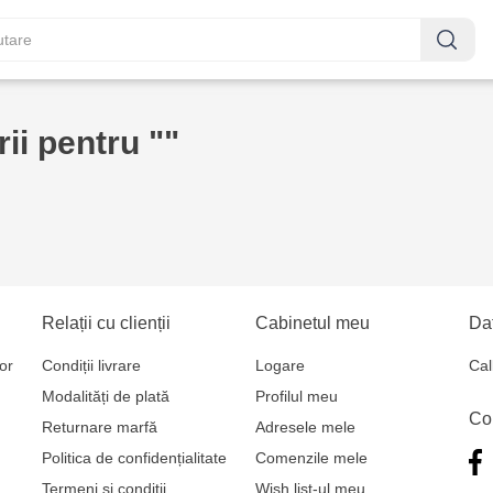
ii pentru ""
Relații cu clienții
Cabinetul meu
Dat
or
Condiții livrare
Logare
Cal
Modalități de plată
Profilul meu
Co
Returnare marfă
Adresele mele
Politica de confidențialitate
Comenzile mele
Termeni și condiții
Wish list-ul meu