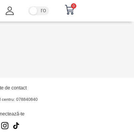
0
ru
ro
e de contact
l centru: 078840840
nectează-te