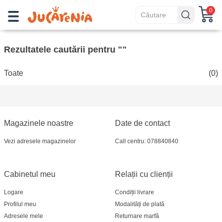
0
Rezultatele cautării pentru ""
Toate
(0)
Magazinele noastre
Date de contact
Vezi adresele magazinelor
Call centru: 078840840
Cabinetul meu
Relații cu clienții
Logare
Condiții livrare
Profilul meu
Modalități de plată
Adresele mele
Returnare marfă