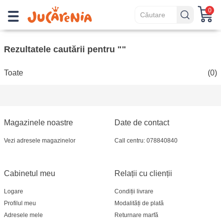
0
Rezultatele cautării pentru ""
Toate
(0)
Magazinele noastre
Date de contact
Vezi adresele magazinelor
Call centru: 078840840
Cabinetul meu
Relații cu clienții
Logare
Condiții livrare
Profilul meu
Modalități de plată
Adresele mele
Returnare marfă