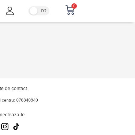
0
ru
ro
e de contact
l centru: 078840840
nectează-te