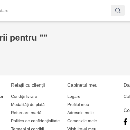
ii pentru ""
Relații cu clienții
Cabinetul meu
Dat
or
Condiții livrare
Logare
Cal
Modalități de plată
Profilul meu
Co
Returnare marfă
Adresele mele
Politica de confidențialitate
Comenzile mele
Termeni și condiții
Wish list-ul meu