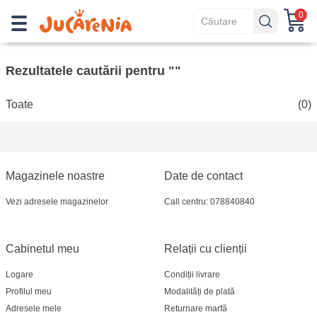
0
Rezultatele cautării pentru ""
Toate
(0)
Magazinele noastre
Date de contact
Vezi adresele magazinelor
Call centru: 078840840
Cabinetul meu
Relații cu clienții
Logare
Condiții livrare
Profilul meu
Modalități de plată
Adresele mele
Returnare marfă