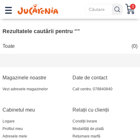
0
Rezultatele cautării pentru ""
Toate
(0)
Magazinele noastre
Date de contact
Vezi adresele magazinelor
Call centru: 078840840
Cabinetul meu
Relații cu clienții
Logare
Condiții livrare
Profilul meu
Modalități de plată
Adresele mele
Returnare marfă