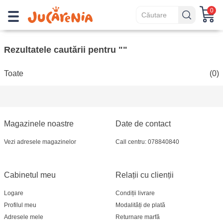
0
Rezultatele cautării pentru ""
Toate
(0)
Magazinele noastre
Date de contact
Vezi adresele magazinelor
Call centru: 078840840
Cabinetul meu
Relații cu clienții
Logare
Condiții livrare
Profilul meu
Modalități de plată
Adresele mele
Returnare marfă