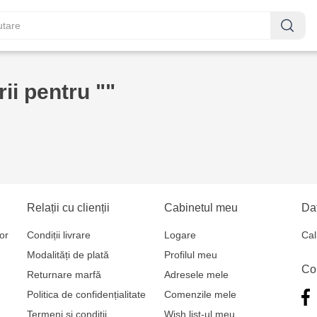
ii pentru ""
Relații cu clienții
Cabinetul meu
Dat
or
Condiții livrare
Logare
Cal
Modalități de plată
Profilul meu
Co
Returnare marfă
Adresele mele
Politica de confidențialitate
Comenzile mele
Termeni și condiții
Wish list-ul meu