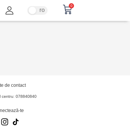
0
ru
ro
e de contact
l centru: 078840840
nectează-te