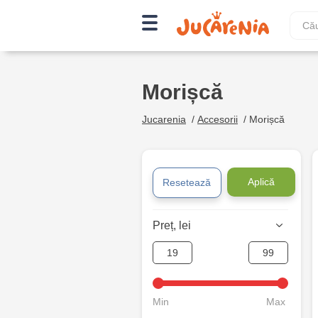
Morișcă
Jucarenia
/
Accesorii
/
Morișcă
Aplică
Resetează
Preț, lei
Min
Max