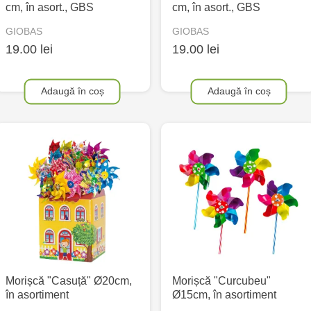
cm, în asort., GBS
cm, în asort., GBS
GIOBAS
GIOBAS
19.00 lei
19.00 lei
Adaugă în coș
Adaugă în coș
Morișcă "Casuță" Ø20cm,
Morișcă "Curcubeu"
în asortiment
Ø15cm, în asortiment