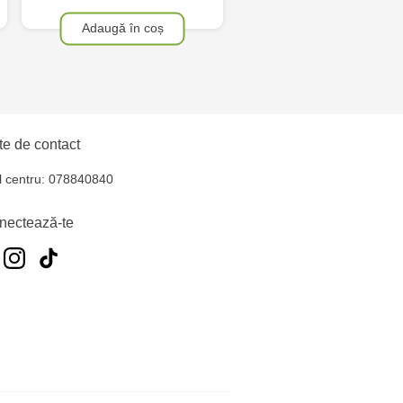
Adaugă în coș
e de contact
l centru: 078840840
nectează-te