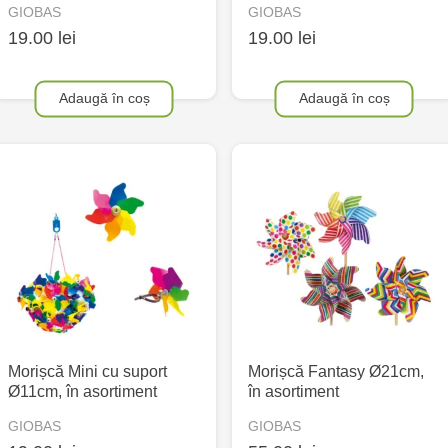
GIOBAS
GIOBAS
19.00 lei
19.00 lei
Adaugă în coș
Adaugă în coș
Morișcă Mini cu suport
Morișcă Fantasy Ø21cm,
Ø11cm, în asortiment
în asortiment
GIOBAS
GIOBAS