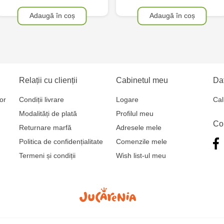
Adaugă în coș
Adaugă în coș
Relații cu clienții
Cabinetul meu
Dat
or
Condiții livrare
Logare
Cal
Modalități de plată
Profilul meu
Co
Returnare marfă
Adresele mele
Politica de confidențialitate
Comenzile mele
Termeni și condiții
Wish list-ul meu