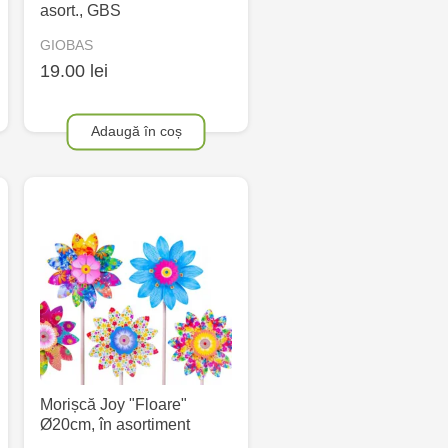
asort., GBS
GIOBAS
19.00 lei
Adaugă în coș
Morișcă Joy "Floare"
Ø20cm, în asortiment