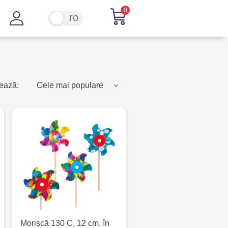
0
ru
ro
ează:
Cele mai populare
Morișcă 130 С, 12 cm, în