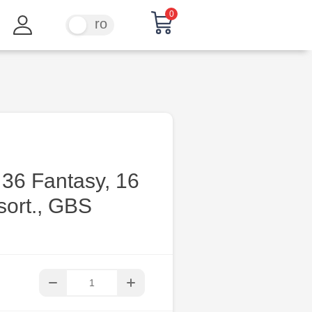
0
ru
ro
 36 Fantasy, 16
sort., GBS