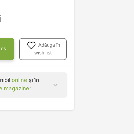
i
Adăuga în
coș
wish list
nibil
online
și în
e magazine
:
entru - bd. Cantemir,
lți - str. Alexandru