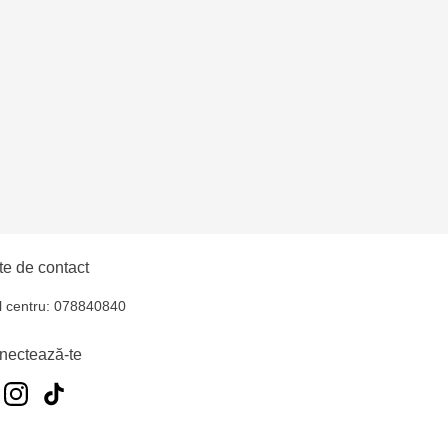
hul - str. Ștefan cel
iocana - bd.Mircea cel
elecentru - str. N.
u
e de contact
l centru: 078840840
nectează-te