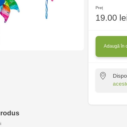
Preț
19.00 le
Adaugă în 
Dispo
acest
Multistore C
6
produs
Jucărenia Bă
i