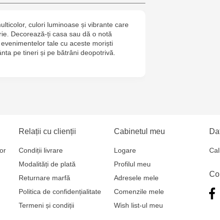
Cel Bun, 5
ticolor, culori luminoase și vibrante care
Jucărenia Ca
rie. Decorează-ți casa sau dă o notă
Mare, 29А
i evenimentelor tale cu aceste moriști
ânta pe tineri și pe bătrâni deopotrivă.
Jucarenia C
Bătrân, 39
Multistore T
Testemițan
Relații cu clienții
Cabinetul meu
Dat
or
Condiții livrare
Logare
Cal
Modalități de plată
Profilul meu
Co
Returnare marfă
Adresele mele
Politica de confidențialitate
Comenzile mele
Termeni și condiții
Wish list-ul meu